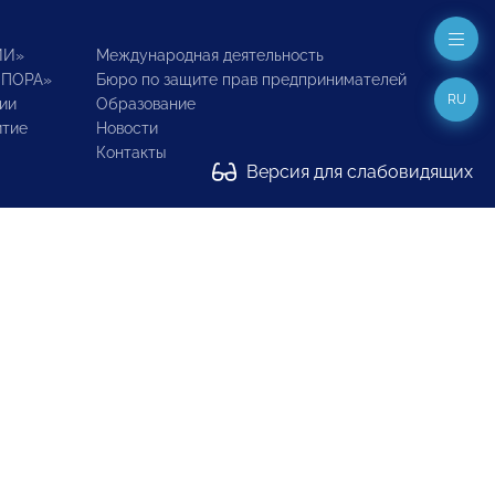
ИИ»
Международная деятельность
ОПОРА»
Бюро по защите прав предпринимателей
RU
ии
Образование
итие
Новости
Контакты
Версия для слабовидящих