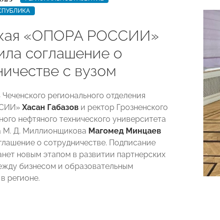
СПУБЛИКА
кая «ОПОРА РОССИИ»
ила соглашение о
ничестве с вузом
 Чеченского регионального отделения
ССИИ»
Хасан Габазов
и ректор Грозненского
ного нефтяного технического университета
а М. Д. Миллионщикова
Магомед Минцаев
глашение о сотрудничестве. Подписание
анет новым этапом в развитии партнерских
ежду бизнесом и образовательным
в регионе.