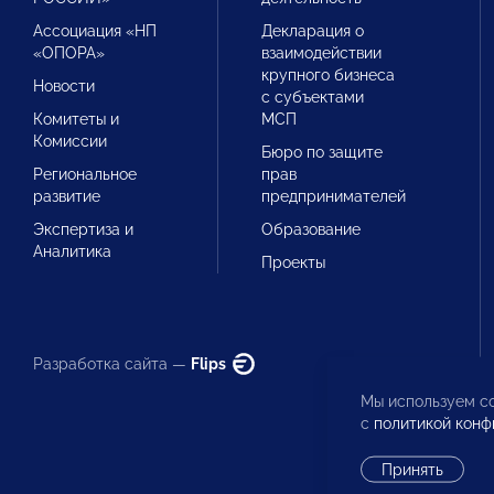
Ассоциация «НП
Декларация о
«ОПОРА»
взаимодействии
крупного бизнеса
Новости
с субъектами
Комитеты и
МСП
Комиссии
Бюро по защите
Региональное
прав
развитие
предпринимателей
Экспертиза и
Образование
Аналитика
Проекты
Разработка сайта —
Flips
Мы используем co
с
политикой конф
Принять