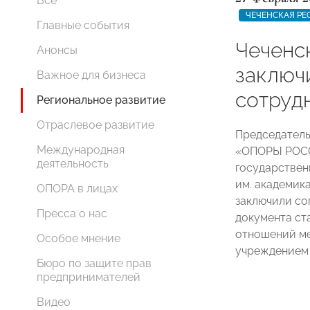
Все
ЧЕЧЕНСКАЯ РЕ
Главные события
Чеченс
Анонсы
заключ
Важное для бизнеса
сотруд
Региональное развитие
Отраслевое развитие
Председатель
Международная
«ОПОРЫ РО
деятельность
государствен
им. академик
ОПОРА в лицах
заключили со
Пресса о нас
документа ст
отношений м
Особое мнение
учреждением 
Бюро по защите прав
предпринимателей
Видео