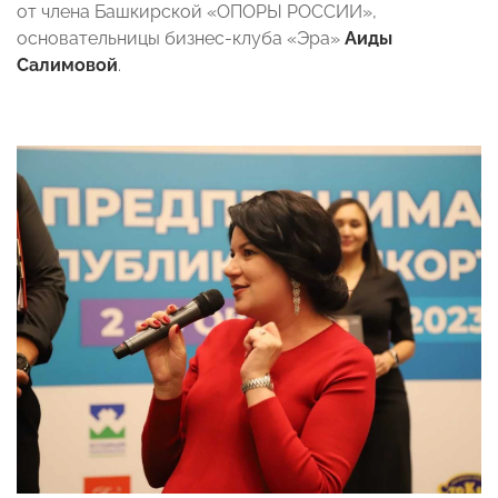
от члена Башкирской «ОПОРЫ РОССИИ»,
основательницы бизнес-клуба «Эра»
Аиды
Салимовой
.