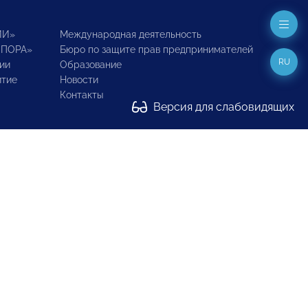
ИИ»
Международная деятельность
ОПОРА»
Бюро по защите прав предпринимателей
RU
ии
Образование
итие
Новости
Контакты
Версия для слабовидящих