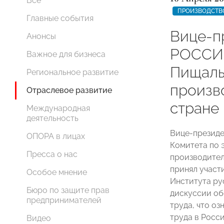
Все
ПРОИЗВОДСТВ
Главные события
Вице-п
Анонсы
РОССИ
Важное для бизнеса
Пищаль
Региональное развитие
произв
Отраслевое развитие
стране
Международная
деятельность
Вице-презид
ОПОРА в лицах
Комитета по 
Пресса о нас
производите
принял участ
Особое мнение
Института ру
Бюро по защите прав
дискуссии об
предпринимателей
труда, что о
труда в Росс
Видео