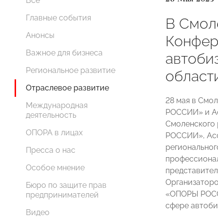
Все
Главные события
В Смол
Анонсы
Конфер
Важное для бизнеса
автоби
Региональное развитие
област
Отраслевое развитие
28 мая в Смо
Международная
РОССИИ» и А
деятельность
Смоленского 
ОПОРА в лицах
РОССИИ», Ас
регионально
Пресса о нас
профессионал
Особое мнение
представител
Организаторо
Бюро по защите прав
«ОПОРЫ РОСС
предпринимателей
сфере автоби
Видео