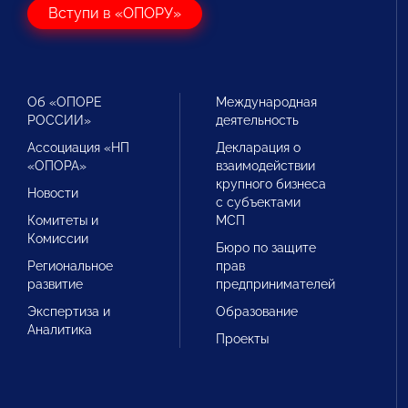
Вступи в «ОПОРУ»
Об «ОПОРЕ
Международная
РОССИИ»
деятельность
Ассоциация «НП
Декларация о
«ОПОРА»
взаимодействии
крупного бизнеса
Новости
с субъектами
Комитеты и
МСП
Комиссии
Бюро по защите
Региональное
прав
развитие
предпринимателей
Экспертиза и
Образование
Аналитика
Проекты