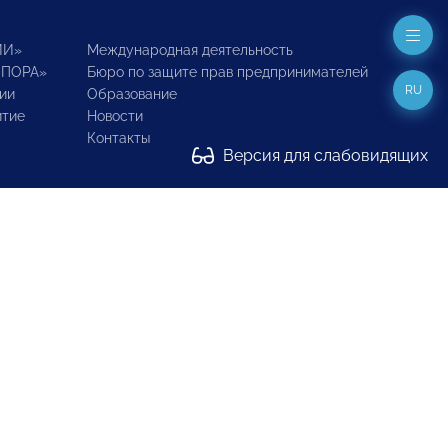
ИИ»
Международная деятельность
ОПОРА»
Бюро по защите прав предпринимателей
RU
ии
Образование
итие
Новости
Контакты
Версия для слабовидящих