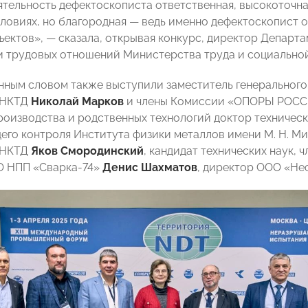
ятельность дефектоскописта ответственная, высокоточна
ловиях, но благородная — ведь именно дефектоскопист 
ъектов», — сказала, открывая конкурс, директор Департа
и трудовых отношений Министерства труда и социальн
нным словом также выступили заместитель генерального
ОНКТД
Николай Марков
и члены Комиссии «ОПОРЫ РОССИ
роизводства и родственных технологий доктор техничес
го контроля Института физики металлов имени М. Н. Ми
ОНКТД
Яков Смородинский
, кандидат технических наук,
О НПП «Сварка-74»
Денис Шахматов
, директор ООО «Н