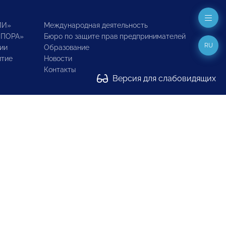
ИИ»
Международная деятельность
ОПОРА»
Бюро по защите прав предпринимателей
RU
ии
Образование
итие
Новости
Контакты
Версия для слабовидящих