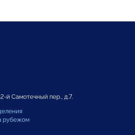
 2-й Самотечный пер., д.7.
деления
а рубежом