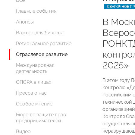
Все
СВАРОЧНОЕ П
Главные события
В Моск
Анонсы
Всерос
Важное для бизнеса
РОНКТД
Региональное развитие
контро
Отраслевое развитие
2025»
Международная
деятельность
В этом году 
ОПОРА в лицах
контролю «Де
Пресса о нас
Российским 
технической 
Особое мнение
организацией
Бюро по защите прав
Контроля Сва
предпринимателей
осуществляющ
неразрушающ
Видео