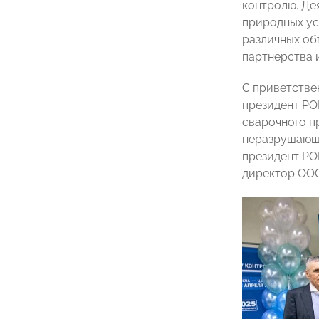
контролю. Де
природных ус
различных об
партнерства 
С приветстве
президент Р
сварочного п
неразрушающе
президент Р
директор ОО