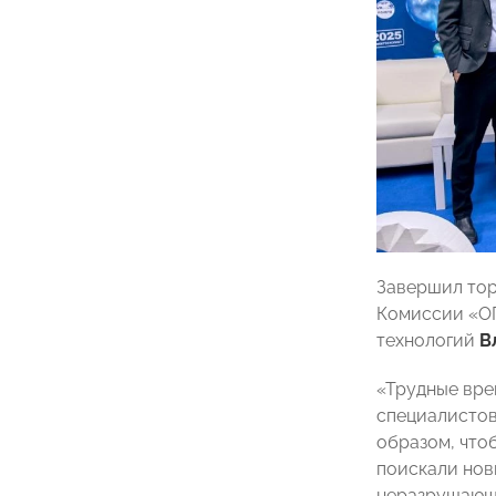
Завершил тор
Комиссии «ОП
технологий
В
«Трудные вре
специалистов
образом, что
поискали нов
неразрушающи