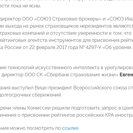
сти пока не ясны.
 директор ООО «СОЮЗ Страховые брокеры» и «СОЮЗ Ин
ми выхода на рынок страховщиков нерезидентов являютс
траховых компаний и отсутствие уверенности в том, что
ейтинговых агентств инструментов для присвоения рейт
ка России от 22 февраля 2017 года № 4297-У «Об уровнях
ие технологий искусственного интеллекта в урегулиров
 директор ООО СК «Сбербанк страхование жизни»
Евге
дания выступил Вице-президент Всероссийского союза 
долгосрочных сбережений.
тречи члены Комиссии решили подготовить запрос в Цен
инения о присвоении рейтингов российских КРА иностр
ания можно посмотреть по
ссылке
.