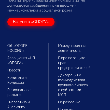
точками, тире и любыми иными символами. Не
допускаются сообщения, призывающие к
межнациональной и социальной розни.
Вступи в «ОПОРУ»
Об «ОПОРЕ
Международная
РОССИИ»
деятельность
Ассоциация «НП
Бюро по защите
«ОПОРА»
прав
предпринимателей
Новости
Декларация о
Комитеты и
взаимодействии
Комиссии
крупного бизнеса
Региональное
с субъектами
развитие
МСП
Экспертиза и
Образование
Аналитика
Проекты