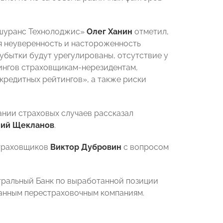
шуранс Технолоджис»
Олег Ханин
отметил,
я неуверенность и настороженность
 убытки будут урегулированы, отсутствие у
ингов страховщикам-нерезидентам,
 кредитных рейтингов», а также риски
ании страховых случаев рассказал
ний Щекланов
.
страховщиков
Виктор Дубровин
с вопросом
тральный Банк по выработанной позиции
анным перестраховочным компаниям.