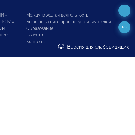
ИИ»
Международная деятельность
ОПОРА»
Бюро по защите прав предпринимателей
RU
ии
Образование
итие
Новости
Контакты
Версия для слабовидящих