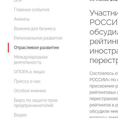
Все
Главные события
Участн
Анонсы
РОССИИ
Важное для бизнеса
обсуди
Региональное развитие
рейтин
Отраслевое развитие
иностр
Международная
перест
деятельность
ОПОРА в лицах
Состоялось 
РОССИИ» по с
Пресса о нас
присвоение р
Особое мнение
рейтинговых 
перестрахово
Бюро по защите прав
рейтингов в 
предпринимателей
обсудили мне
Видео
вопросу, вне