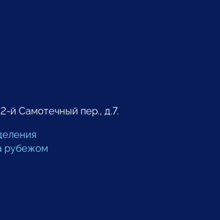
 2-й Самотечный пер., д.7.
деления
а рубежом