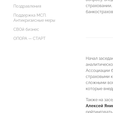
страховании,
Поздравления
банкострахов
Поддержка МСП.
Антикризисные меры
СВОй бизнес
ОПОРА — СТАРТ
Начал заседа
аналитическо
Ассоциации б
страховыми к
сложными воп
которые внед
Также на зас
Алексей Яни
рейтинговать