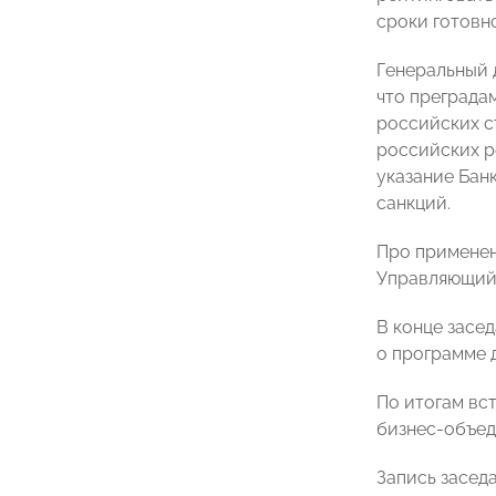
сроки готовно
Генеральный
что преграда
российских с
российских р
указание Бан
санкций.
Про применен
Управляющий
В конце засе
о программе 
По итогам вс
бизнес-объед
Запись засед