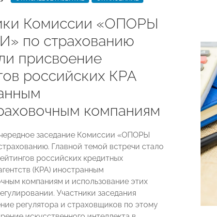
ики Комиссии «ОПОРЫ
» по страхованию
ли присвоение
гов российских КРА
анным
раховочным компаниям
очередное заседание Комиссии «ОПОРЫ
трахованию. Главной темой встречи стало
ейтингов российских кредитных
агентств (КРА) иностранным
чным компаниям и использование этих
регулировании. Участники заседания
ние регулятора и страховщиков по этому
дрение искусственного интеллекта в