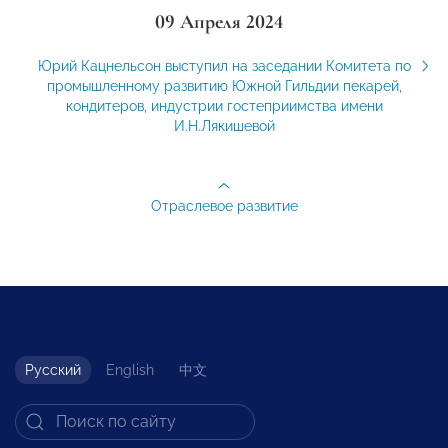
09 Апреля 2024
Юрий Кацнельсон выступил на заседании Комитета по
промышленному развитию Южной Гильдии пекарей,
кондитеров, индустрии гостеприимства имени
И.Н.Лякишевой
Отраслевое развитие
Русский
English
中文