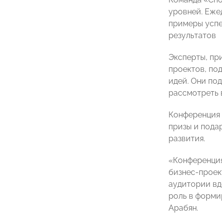
уровней. Еже
примеры успе
результатов
Эксперты, пр
проектов, по
идей. Они по
рассмотреть 
Конференция 
призы и пода
развития.
«Конференция
бизнес-проек
аудитории вд
роль в форми
Арабян.