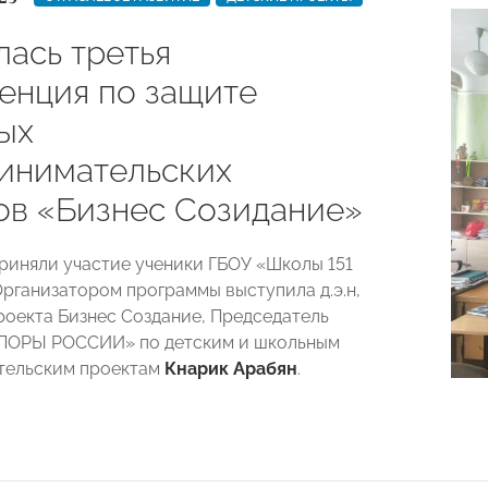
лась третья
енция по защите
ых
инимательских
ов «Бизнес Созидание»
приняли участие ученики ГБОУ «Школы 151
 Организатором программы выступила д.э.н,
роекта Бизнес Создание, Председатель
ПОРЫ РОССИИ» по детским и школьным
тельским проектам
Кнарик Арабян
.