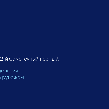
 2-й Самотечный пер., д.7.
деления
а рубежом