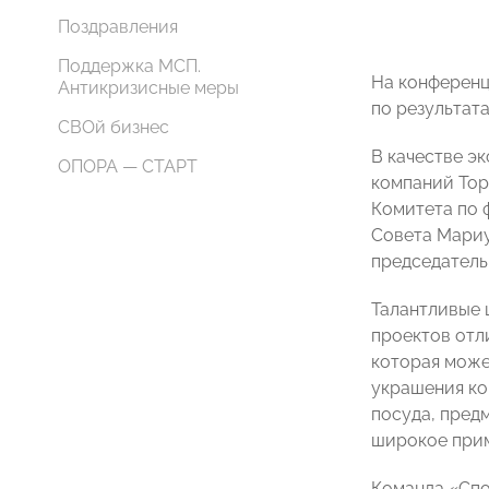
Поздравления
Поддержка МСП.
На конференц
Антикризисные меры
по результат
СВОй бизнес
В качестве э
ОПОРА — СТАРТ
компаний Top
Комитета по 
Совета Мариу
председатель
Талантливые 
проектов отл
которая може
украшения ко
посуда, пред
широкое прим
Команда «Спо