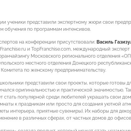
ии ученики представили экспертному жюри свои предпр
ам обучения по программам интенсивов.
кспертов на конференции присутствовали:
Василь Газизу
Franchise.ru и TopFranchise.com, международный эксперт
франчайзингу Московского регионального отделения «
польского местного отделения Донецкого республикан
 Комитета по женскому предпринимательству.
школьники представили свои проекты, которые готовы д
ичался оригинальностью и практической значимостью. Та
т стать популярной среди любителей украшать свои дом
мнаты к праздникам или просто для создания уютной атмо
меты интерьера, приятные сувениры). Их наборы для деко
енение в различных сферах, от частных домов до офисов
ртики» создала продукт, который может стать незамен