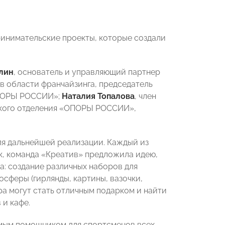
инимательские проекты, которые создали
лин
, основатель и управляющий партнер
 в области франчайзинга, председатель
ОПОРЫ РОССИИ»;
Наталия Топалова
, член
ского отделения «ОПОРЫ РОССИИ»,
ля дальнейшей реализации. Каждый из
к, команда «Креатив» предложила идею,
а: создание различных наборов для
сферы (гирлянды, картины, вазочки,
ра могут стать отличным подарком и найти
 и кафе.
имым помощником для спортсменов всех