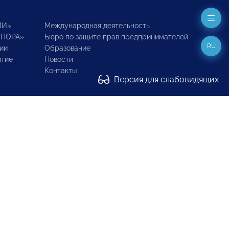
ИИ»
Международная деятельность
ОПОРА»
Бюро по защите прав предпринимателей
RU
ии
Образование
итие
Новости
Контакты
Версия для слабовидящих