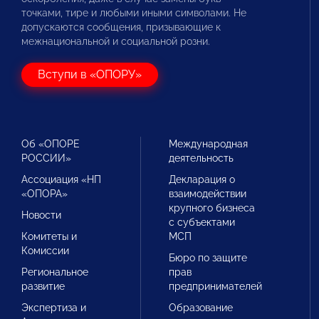
точками, тире и любыми иными символами. Не
допускаются сообщения, призывающие к
межнациональной и социальной розни.
Вступи в «ОПОРУ»
Об «ОПОРЕ
Международная
РОССИИ»
деятельность
Ассоциация «НП
Декларация о
«ОПОРА»
взаимодействии
крупного бизнеса
Новости
с субъектами
Комитеты и
МСП
Комиссии
Бюро по защите
Региональное
прав
развитие
предпринимателей
Экспертиза и
Образование