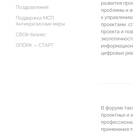
развития про
Поздравления
проблемы и в
к управлени
Поддержка МСП.
Антикризисные меры
проектами, с
проекта и по
СВОй бизнес
экологичност
ОПОРА — СТАРТ
информацион
цифровых ре
В форуме так
проектных и 
профессионал
применения т