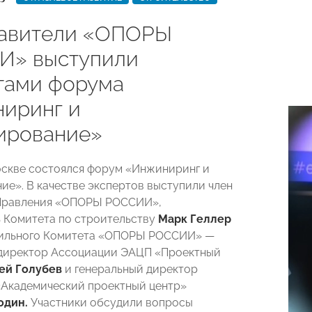
авители «ОПОРЫ
И» выступили
тами форума
иринг и
ирование»
оскве состоялся форум «Инжиниринг и
ие». В качестве экспертов выступили член
Правления «ОПОРЫ РОССИИ»,
 Комитета по строительству
Марк Геллер
фильного Комитета «ОПОРЫ РОССИИ» —
 директор Ассоциации ЭАЦП «Проектный
ей Голубев
и генеральный директор
Академический проектный центр»
один.
Участники обсудили вопросы