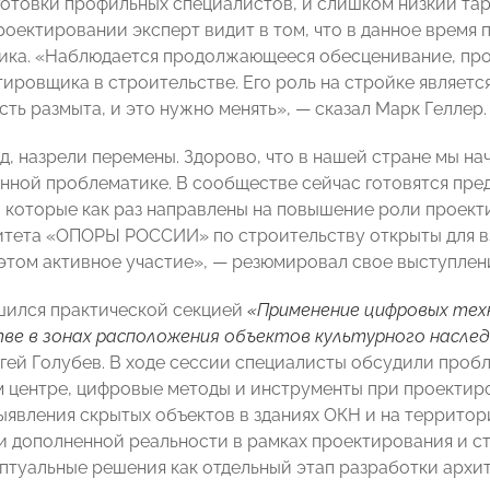
готовки профильных специалистов, и слишком низкий тар
роектировании эксперт видит в том, что в данное время
ика. «Наблюдается продолжающееся обесценивание, пр
тировщика в строительстве. Его роль на стройке являетс
ть размыта, и это нужно менять», — сказал Марк Геллер.
д, назрели перемены. Здорово, что в нашей стране мы н
анной проблематике. В сообществе сейчас готовятся пре
 которые как раз направлены на повышение роли проект
тета «ОПОРЫ РОССИИ» по строительству открыты для в
этом активное участие», — резюмировал свое выступлен
шился практической секцией
«Применение цифровых тех
е в зонах расположения объектов культурного насле
гей Голубев. В ходе сессии специалисты обсудили проб
 центре, цифровые методы и инструменты при проектиро
ыявления скрытых объектов в зданиях ОКН и на территор
и дополненной реальности в рамках проектирования и с
ептуальные решения как отдельный этап разработки архи