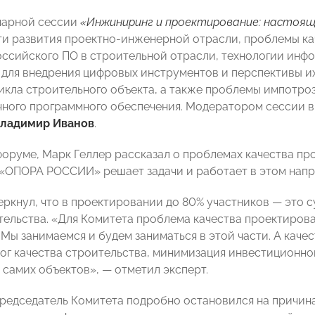
нарной сессии
«Инжиниринг и проектирование: настоящ
ти развития проектно-инженерной отрасли, проблемы ка
ссийского ПО в строительной отрасли, технологии инф
для внедрения цифровых инструментов и перспективы их
икла строительного объекта, а также проблемы импотро
ного программного обеспечения. Модератором сессии 
ладимир Иванов
.
форуме, Марк Геллер рассказал о проблемах качества пр
 «ОПОРА РОССИИ» решает задачи и работает в этом напр
еркнул, что в проектировании до 80% участников — это с
ельства. «Для Комитета проблема качества проектирова
Мы занимаемся и будем заниматься в этой части. А качес
лог качества строительства, минимизация инвестиционног
 самих объектов», — отметил эксперт.
Председатель Комитета подробно остановился на причина