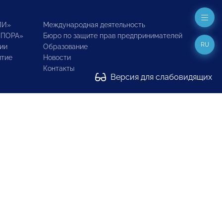
ИИ»
Международная деятельность
ОПОРА»
Бюро по защите прав предпринимателей
RU
ии
Образование
итие
Новости
Контакты
Версия для слабовидящих