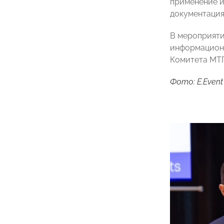
применение и
документация
В мероприяти
информацион
Комитета МТП
Фото: E.Event