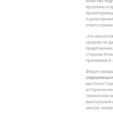
качество под
проблему в п
проектировщ
и роли проек
ответственнос
«На наш взгля
уровнях по д
предложения,
стороны Коми
принимаем в 
Форум завер
строительств
выступил Сер
историческом
технологию в
виртуальной 
центре, конц