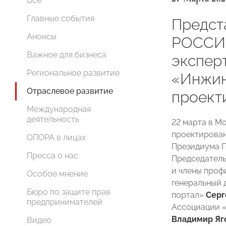
Все
Главные события
Предст
Анонсы
РОССИ
Важное для бизнеса
экспер
Региональное развитие
«Инжин
Отраслевое развитие
проект
Международная
деятельность
22 марта в М
проектирован
ОПОРА в лицах
Президиума 
Пресса о нас
Председатель
и члены про
Особое мнение
генеральный
Бюро по защите прав
портал»
Серг
предпринимателей
Ассоциации «
Владимир Яг
Видео