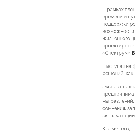
В рамках пле
времени и пу
поддержки ро
возможности 
жизненного ц
проектировоч
«Спектрум»
В
Выступая на 
решений: как
Эксперт подч
предпринимат
направлений. 
сомнения, за
эксплуатации
Кроме того, 