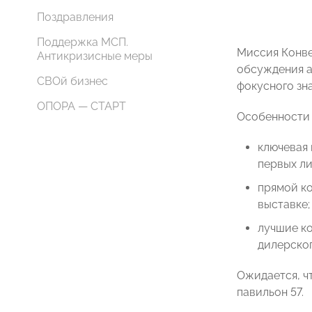
Поздравления
Поддержка МСП.
Миссия Конве
Антикризисные меры
обсуждения а
СВОй бизнес
фокусного зн
ОПОРА — СТАРТ
Особенности 
ключевая 
первых ли
прямой к
выставке;
лучшие ко
дилерског
Ожидается, ч
павильон 57.