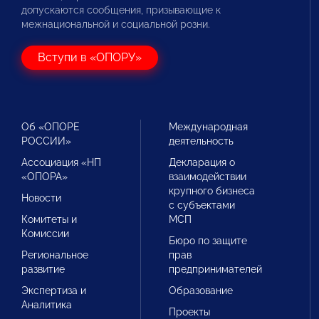
допускаются сообщения, призывающие к
межнациональной и социальной розни.
Вступи в «ОПОРУ»
Об «ОПОРЕ
Международная
РОССИИ»
деятельность
Ассоциация «НП
Декларация о
«ОПОРА»
взаимодействии
крупного бизнеса
Новости
с субъектами
Комитеты и
МСП
Комиссии
Бюро по защите
Региональное
прав
развитие
предпринимателей
Экспертиза и
Образование
Аналитика
Проекты