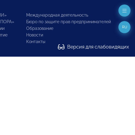
ИИ»
Международная деятельность
ОПОРА»
Бюро по защите прав предпринимателей
RU
ии
Образование
итие
Новости
Контакты
Версия для слабовидящих