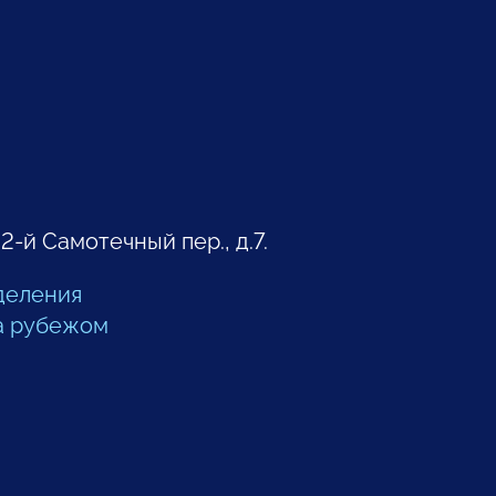
 2-й Самотечный пер., д.7.
деления
а рубежом