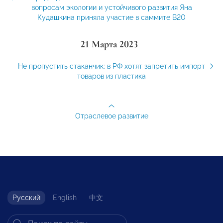
вопросам экологии и устойчивого развития Яна
Кудашкина приняла участие в саммите В20
21 Марта 2023
Не пропустить стаканчик: в РФ хотят запретить импорт
товаров из пластика
Отраслевое развитие
Русский
English
中文