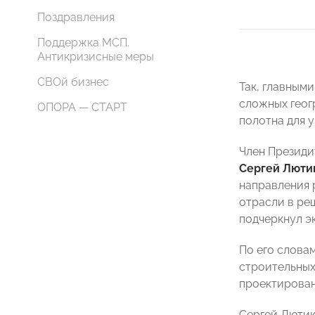
Поздравления
Поддержка МСП.
Антикризисные меры
СВОй бизнес
Так, главным
сложных геог
ОПОРА — СТАРТ
полотна для 
Член Презид
Сергей Люти
направления 
отрасли в ре
подчеркнул э
По его слова
строительных
проектирован
Сергей Лютик