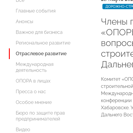
Все
ДОРОЖНО-СТР
Главные события
Члены 
Анонсы
«ОПОР
Важное для бизнеса
вопрос
Региональное развитие
строит
Отраслевое развитие
Дальне
Международная
деятельность
Комитет «ОП
ОПОРА в лицах
строительной
Пресса о нас
Международн
конференции 
Особое мнение
Хабаровске. 
Бюро по защите прав
Дальнего Вос
предпринимателей
Видео