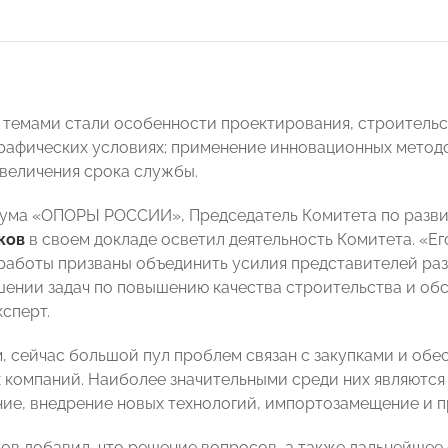
и темами стали особенности проектирования, строительс
рафических условиях; применение инновационных метод
увеличения срока службы.
иума «ОПОРЫ РОССИИ», Председатель Комитета по разв
ков
в своем докладе осветил деятельность Комитета. «Ег
работы призваны объединить усилия представителей ра
шении задач по повышению качества строительства и обс
ксперт.
м, сейчас большой пул проблем связан с закупками и об
 компаний. Наиболее значительными среди них являются
ие, внедрение новых технологий, импортозамещение и п
ов добавил, что решение вопросов, а также дальнейше