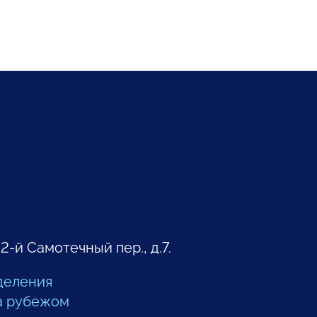
 2-й Самотечный пер., д.7.
деления
а рубежом