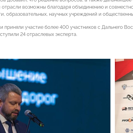
 отрасли возможны благодаря объединению и совместно
ти, образовательных, научных учреждений и общественны
и приняли участие более 400 участников с Дальнего Вост
ступили 24 отраслевых эксперта.