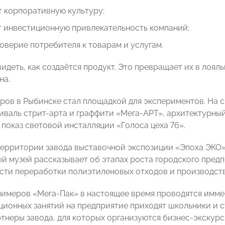
 корпоративную культуру;
 инвестиционную привлекательность компаний;
оверие потребителя к товарам и услугам.
видеть, как создаётся продукт. Это превращает их в лоя
на.
ров в Рыбинске стал площадкой для экспериментов. На 
иваль стрит-арта и граффити «Мега-АРТ», архитектурный
 показ световой инсталляции «Голоса цеха 76».
территории завода выставочной экспозиции «Эпоха ЭКО
ый музей рассказывает об этапах роста городского пред
асти переработки полиэтиленовых отходов и производств
лимеров «Мега-Пак» в настоящее время проводятся имме
ионных занятий на предприятие приходят школьники и с
ртнеры завода, для которых организуются бизнес-экскурс