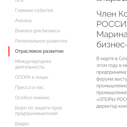
Все
Главные события
Член К
Анонсы
РОССИИ
Важное для бизнеса
Марина
Региональное развитие
бизнес
Отраслевое развитие
В марте в Со
Международная
этом году в 
деятельность
предпринимат
ОПОРА в лицах
форума выст
промышленнос
Пресса о нас
промышленнос
Особое мнение
«ОПОРЫ РОСС
директор ко
Бюро по защите прав
предпринимателей
Видео