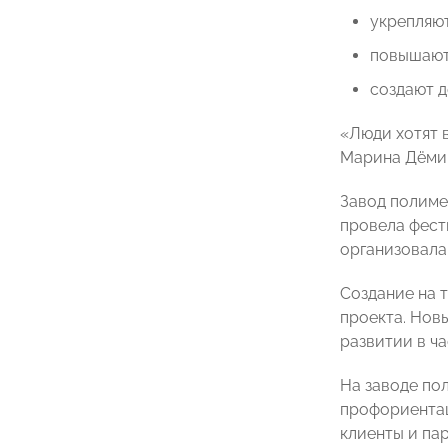
укрепляют
повышают
создают д
«Люди хотят 
Марина Дёми
Завод полиме
провела фест
организовала
Создание на 
проекта. Нов
развитии в ч
На заводе по
профориентац
клиенты и па