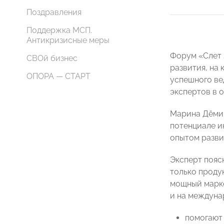
Поздравления
Поддержка МСП.
Антикризисные меры
Форум «Слет 
СВОй бизнес
развития, на
ОПОРА — СТАРТ
успешного ве
экспертов в 
Марина Дёмин
потенциале и
опытом разви
Эксперт пояс
только проду
мощный марке
и на междуна
помогают 