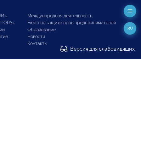
ИИ»
Международная деятельность
ОПОРА»
Бюро по защите прав предпринимателей
RU
ии
Образование
итие
Новости
Контакты
Версия для слабовидящих