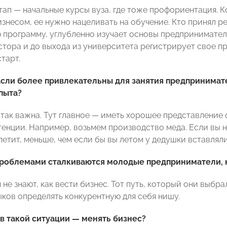
ап — начальные курсы вуза, где тоже профориентация. Ко
изнесом, ее нужно нацеливать на обучение. Кто принял 
 программу, углубленно изучает основы предприниматель
стора и до выхода из университета регистрирует свое п
тарт.
сли более привлекательны для занятия предпринимате
пыта?
так важна. Тут главное — иметь хорошее представление о
тенции. Например, возьмем производство меда. Если вы н
летит, меньше, чем если бы вы летом у дедушки вставляли
проблемами сталкиваются молодые предприниматели, 
не знают, как вести бизнес. Тот путь, который они выбр
ыков определять конкурентную для себя нишу.
 в такой ситуации — менять бизнес?