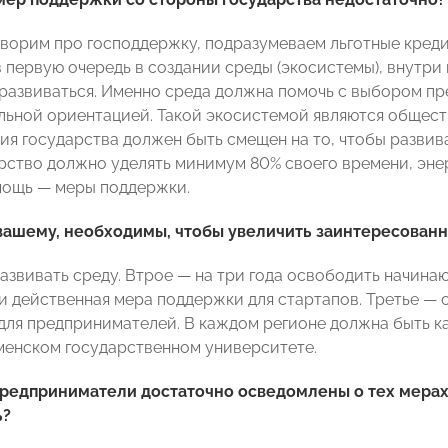
оворим про господдержку, подразумеваем льготные кредит
в первую очередь в создании среды (экосистемы), внутр
 развиваться. Именно среда должна помочь с выбором пр
ьной ориентацией. Такой экосистемой являются общест
ия государства должен быть смещен на то, чтобы развива
рство должно уделять минимум 80% своего времени, энер
мощь — меры поддержки.
-вашему, необходимы, чтобы увеличить заинтересован
азвивать среду. Втрое — на три года освободить начина
 и действенная мера поддержки для стартапов. Третье —
для предпринимателей. В каждом регионе должна быть к
менском государственном университете.
предприниматели достаточно осведомлены о тех мерах
ь?