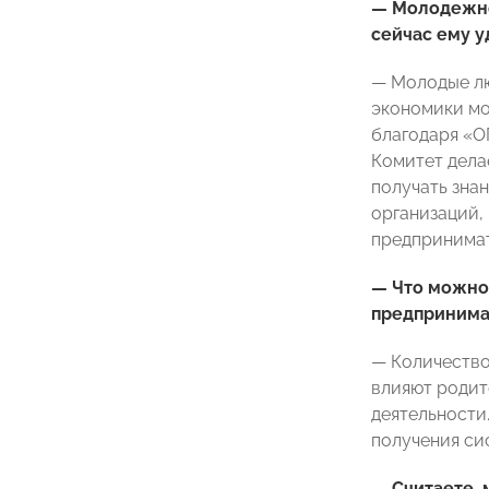
— Молодежно
сейчас ему у
— Молодые лю
экономики мо
благодаря «О
Комитет дела
получать знан
организаций,
предпринимат
— Что можно 
предпринимат
— Количество
влияют родит
деятельности
получения си
— Считаете, 