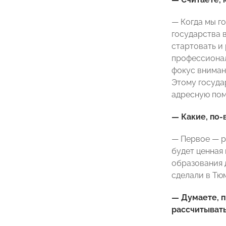
— Когда мы г
государства 
стартовать и
профессионал
фокус вниман
Этому госуда
адресную по
— Какие, по
— Первое — р
будет ценная
образования 
сделали в Тю
— Думаете, 
рассчитыват