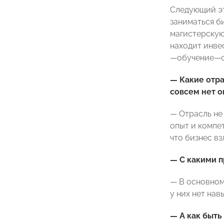
Следующий эт
заниматься б
магистерскую
находит инве
—обучение—с
— Какие отра
совсем нет о
— Отрасль не 
опыт и компе
что бизнес вз
— С какими 
— В основном 
у них нет нав
— А как быть