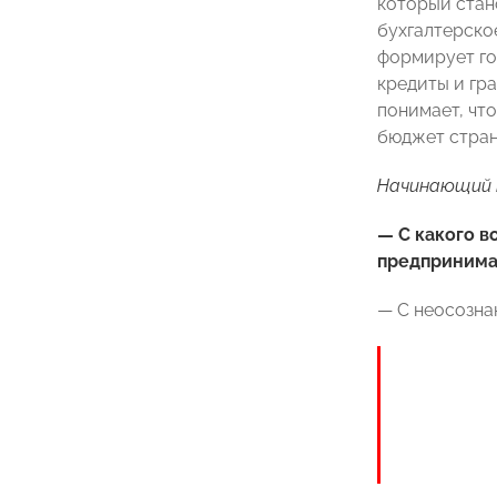
который стан
бухгалтерско
формирует го
кредиты и гр
понимает, чт
бюджет стран
Начинающий п
— С какого в
предпринимат
— С неосознан