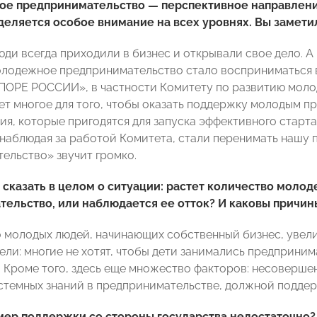
е предпринимательство — перспективное направление
деляется особое внимание на всех уровнях. Вы замет
ди всегда приходили в бизнес и открывали свое дело. А
лодежное предпринимательство стало восприниматься 
ПОРЕ РОССИИ», в частности Комитету по развитию мол
ет многое для того, чтобы оказать поддержку молодым п
ия, которые пригодятся для запуска эффективного старта
 наблюдая за работой Комитета, стали перенимать нашу 
ельство» звучит громко.
сказать в целом о ситуации: растет количество молод
ельство, или наблюдается ее отток? И каковы причин
 молодых людей, начинающих собственный бизнес, увелич
ели: многие не хотят, чтобы дети занимались предприни
. Кроме того, здесь еще множество факторов: несоверше
стемных знаний в предпринимательстве, должной поддер
мер поддержки со стороны государства недостаточно?