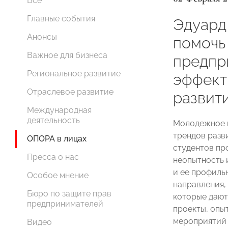
Все
Главные события
Эдуард
Анонсы
помочь
Важное для бизнеса
предпр
Региональное развитие
эффект
Отраслевое развитие
развит
Международная
деятельность
Молодежное п
трендов разв
ОПОРА в лицах
студентов пр
Пресса о нас
неопытность
и ее профиль
Особое мнение
направления,
Бюро по защите прав
которые дают
предпринимателей
проекты, опыт
мероприятий 
Видео