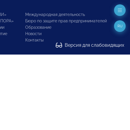
ИИ»
Международная деятельность
ОПОРА»
Бюро по защите прав предпринимателей
RU
ии
Образование
итие
Новости
Контакты
Версия для слабовидящих