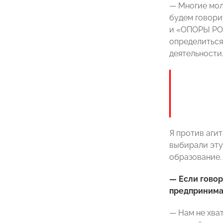
— Многие мол
будем говори
и «ОПОРЫ РОС
определиться
деятельности
Я против аги
выбирали эту
образование. 
— Если гово
предпринима
— Нам не хва