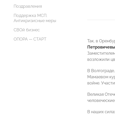
Поздравления
Поддержка МСП.
Антикризисные меры
СВОй бизнес
ОПОРА — СТАРТ
Так, в Орен
Петровичев
Заместителем
возложили цв
В Волгограде
Мамаевом кур
войне. Участ
Великая Отеч
человеческие
В наших силах