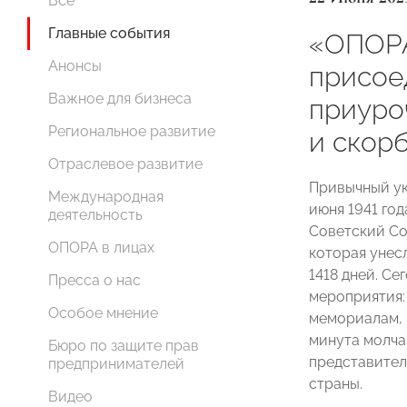
Все
Главные события
«ОПОР
Анонсы
присое
Важное для бизнеса
приуро
Региональное развитие
и скор
Отраслевое развитие
Привычный ук
Международная
июня 1941 год
деятельность
Советский Со
ОПОРА в лицах
которая унес
1418 дней. Се
Пресса о нас
мероприятия:
Особое мнение
мемориалам, 
минута молча
Бюро по защите прав
представите
предпринимателей
страны.
Видео