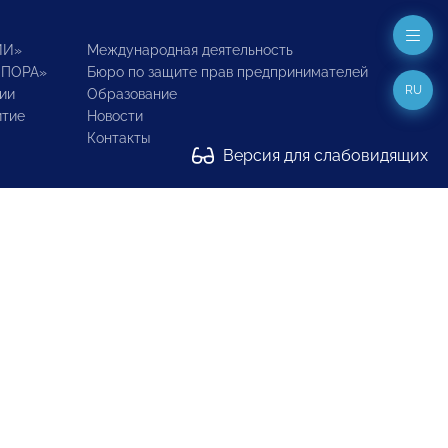
ИИ»
Международная деятельность
ОПОРА»
Бюро по защите прав предпринимателей
RU
ии
Образование
итие
Новости
Контакты
Версия для слабовидящих