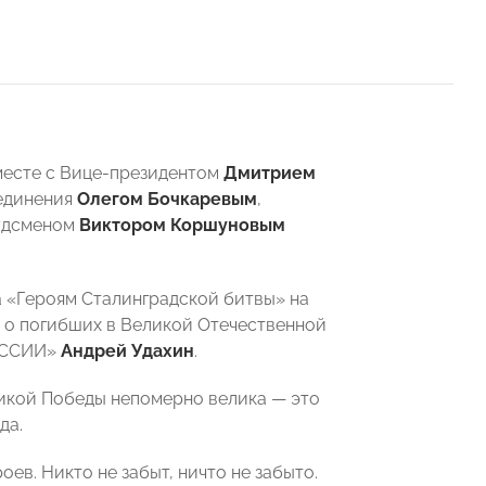
есте с Вице-президентом
Дмитрием
ъединения
Олегом Бочкаревым
,
будсменом
Виктором Коршуновым
а «Героям Сталинградской битвы» на
 о погибших в Великой Отечественной
РОССИИ»
Андрей Удахин
.
ликой Победы непомерно велика — это
да.
ев. Никто не забыт, ничто не забыто.