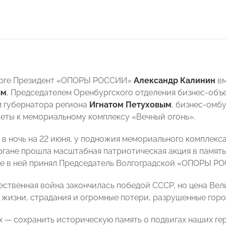
бурге Президент «ОПОРЫ РОССИИ»
Александр Калинин
вм
ым
, Председателем Оренбургского отделения бизнес-об
 губернатора региона
Игнатом Петуховым
, бизнес-ом
еты к мемориальному комплексу «Вечный огонь».
, в ночь на 22 июня, у подножия мемориального комплекс
гане прошла масштабная патриотическая акция в память
ие в ней принял Председатель Волгоградской «ОПОРЫ 
ественная война закончилась победой СССР, но цена Ве
 жизни, страдания и огромные потери, разрушенные горо
 — сохранить историческую память о подвигах наших геро