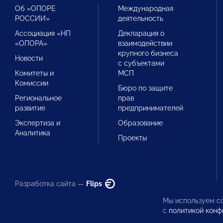
Об «ОПОРЕ
Международная
РОССИИ»
деятельность
Ассоциация «НП
Декларация о
«ОПОРА»
взаимодействии
крупного бизнеса
Новости
с субъектами
Комитеты и
МСП
Комиссии
Бюро по защите
Региональное
прав
развитие
предпринимателей
Экспертиза и
Образование
Аналитика
Проекты
Разработка сайта —
Flips
Мы используем co
с
политикой конф