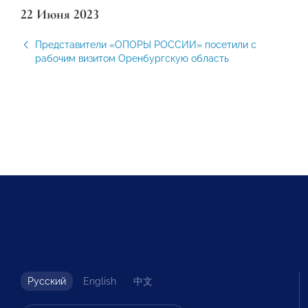
22 Июня 2023
Представители «ОПОРЫ РОССИИ» посетили с
рабочим визитом Оренбургскую область
Русский
English
中文