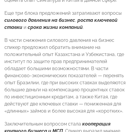
оценить опыт Сингапура и Китая в данной сфере.
Еще три блока предложений затрагивают вопросы
силового давления на бизнес
,
роста ключевой
ставки
и
срока жизни компаний
.
В части снижения силового давления на бизнес
спикер предложил обратить внимание на
положительный опыт Казахстана и Узбекистана, где
институт по защите прав предпринимателей
обладает большими возможностями. В части
финансово-экономических показателей — перенять
опыт Бразилии, где при высоких ставках выделяются
большие деньги на компенсацию процентных ставок
по инвестиционным кредитам, а также Китая, где
действуют две ключевых ставки — пониженная для
«длинных» займов и более высокая для «коротких».
Заключительным вопросом стала
кооперация
крупного бизнеса и МСП
. Спикер выразил мнение,