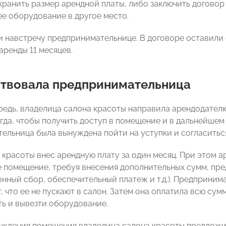
хранить размер арендной платы, либо заключить договор 
е оборудование в другое место.
и навстречу предпринимательнице. В договоре оставили
аренды 11 месяцев.
ствовала предпринимательница
редь, владелица салона красоты направила арендодателю
огда, чтобы получить доступ в помещение и в дальнейше
ельница была вынуждена пойти на уступки и согласитьс
 красоты внес арендную плату за один месяц. При этом а
 помещение, требуя внесения дополнительных сумм, пр
онный сбор, обеспечительный платеж и т.д.). Предприни
, что ее не пускают в салон. Затем она оплатила всю су
ь и вывезти оборудование.
ждения помещения владелица салона красоты предложи