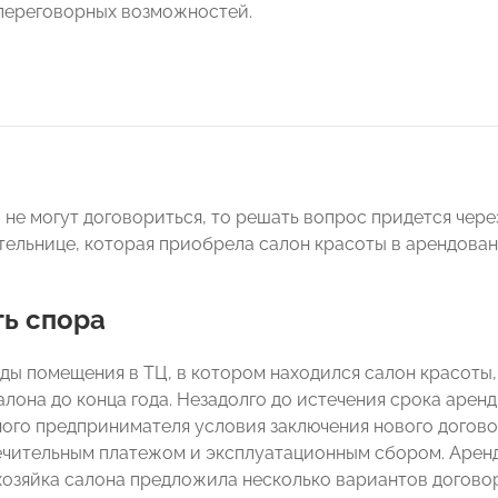
переговорных возможностей.
 не могут договориться, то решать вопрос придется чере
ельнице, которая приобрела салон красоты в арендова
ть спора
ды помещения в ТЦ, в котором находился салон красоты
алона до конца года. Незадолго до истечения срока арен
ого предпринимателя условия заключения нового догов
ечительным платежом и эксплуатационным сбором. Аренда
 хозяйка салона предложила несколько вариантов догов