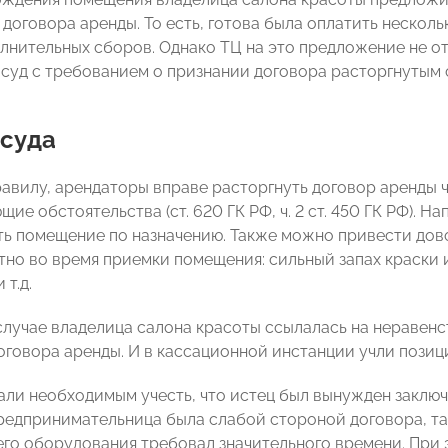
договора аренды. То есть, готова была оплатить несколь
олнительных сборов. Однако ТЦ на это предложение не о
 суд с требованием о признании договора расторгнутым 
 суда
авилу, арендаторы вправе расторгнуть договор аренды че
ие обстоятельства (ст. 620 ГК РФ, ч. 2 ст. 450 ГК РФ). Н
ть помещение по назначению. Также можно привести дово
тно во время приемки помещения: сильный запах краски 
 т.д.
случае владелица салона красоты ссылалась на неравен
оговора аренды. И в кассационной инстанции учли пози
али необходимым учесть, что истец был вынужден заклю
редпринимательница была слабой стороной договора, та
го оборудования требовал значительного времени. При