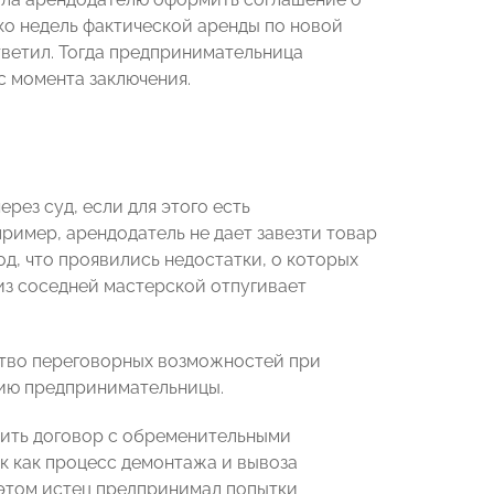
ко недель фактической аренды по новой
тветил. Тогда предпринимательница
с момента заключения.
рез суд, если для этого есть
апример, арендодатель не дает завезти товар
д, что проявились недостатки, о которых
из соседней мастерской отпугивает
ство переговорных возможностей при
цию предпринимательницы.
чить договор с обременительными
к как процесс демонтажа и вывоза
 этом истец предпринимал попытки