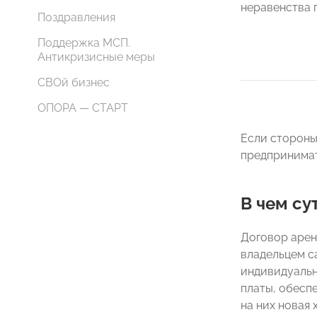
неравенства 
Поздравления
Поддержка МСП.
Антикризисные меры
СВОй бизнес
ОПОРА — СТАРТ
Если стороны
предпринимат
В чем су
Договор арен
владельцем с
индивидуальн
платы, обесп
на них новая