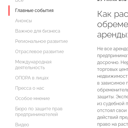
Все
Главные события
Как ра
Анонсы
обреме
Важное для бизнеса
аренды
Региональное развитие
Не все аренд
Отраслевое развитие
предпринимат
Международная
досрочно. Не
деятельность
торговых цен
недвижимости
ОПОРА в лицах
в зависимое 
Пресса о нас
обременитель
защиты. Экс
Особое мнение
из судебной 
Бюро по защите прав
отстоял свои
предпринимателей
действий пре
право на рас
Видео