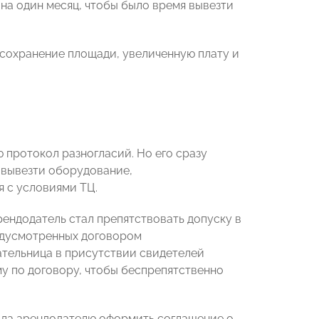
на один месяц, чтобы было время вывезти
 сохранение площади, увеличенную плату и
 протокол разногласий. Но его сразу
м вывезти оборудование,
я с условиями ТЦ.
рендодатель стал препятствовать допуску в
едусмотренных договором
мательница в присутствии свидетелей
мму по договору, чтобы беспрепятственно
ла арендодателю оформить соглашение о