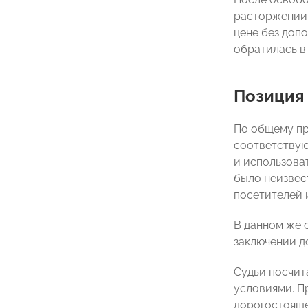
расторжении 
цене без доп
обратилась в
Позиция
По общему пр
соответствующ
и использова
было неизвес
посетителей и
В данном же 
заключении д
Судьи посчит
условиями. П
дорогостояще