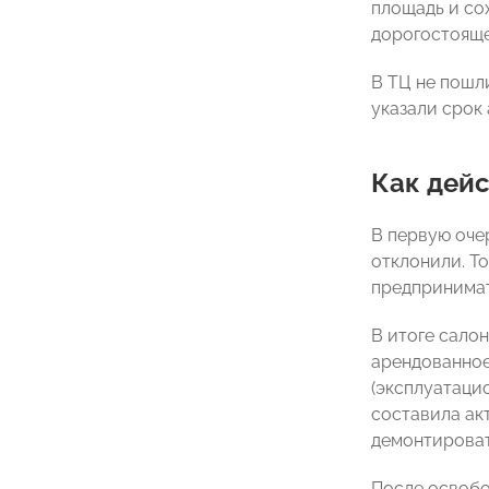
площадь и со
дорогостояще
В ТЦ не пошл
указали срок 
Как дей
В первую оче
отклонили. Т
предпринимат
В итоге салон
арендованное
(эксплуатаци
составила акт
демонтироват
После освобо