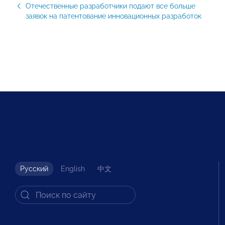
Отечественные разработчики подают все больше
заявок на патентование инновационных разработок
Русский
English
中文