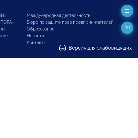
ИИ»
Международная деятельность
ОПОРА»
Бюро по защите прав предпринимателей
RU
ии
Образование
итие
Новости
Контакты
Версия для слабовидящих