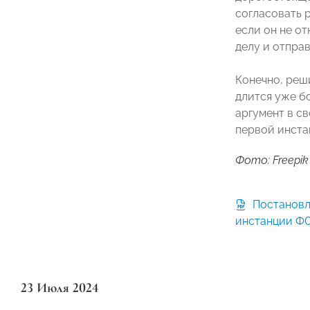
согласовать 
если он не от
делу и отправ
Конечно, реш
длится уже б
аргумент в с
первой инстан
Фото: Freepik
Постановление кассационной
инстанции Ф
23 Июля 2024