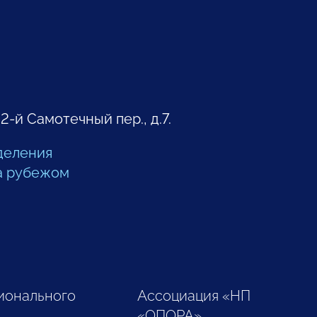
 2-й Самотечный пер., д.7.
деления
а рубежом
ионального
Ассоциация «НП
«ОПОРА»