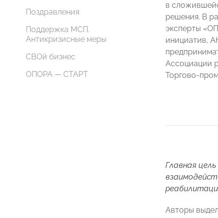
в сложившейс
Поздравления
решения. В р
эксперты «ОП
Поддержка МСП.
Антикризисные меры
инициатив, А
предпринимат
СВОй бизнес
Ассоциации р
ОПОРА — СТАРТ
Торгово-пром
Главная цель
взаимодейств
реабилитации
Авторы выдел