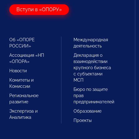
Вступи в «ОПОРУ»
Об «ОПОРЕ
Международная
РОССИИ»
деятельность
Ассоциация «НП
Декларация о
«ОПОРА»
взаимодействии
крупного бизнеса
Новости
с субъектами
Комитеты и
МСП
Комиссии
Бюро по защите
Региональное
прав
развитие
предпринимателей
Экспертиза и
Образование
Аналитика
Проекты