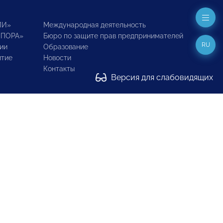
ИИ»
Международная деятельность
ОПОРА»
Бюро по защите прав предпринимателей
RU
ии
Образование
итие
Новости
Контакты
Версия для слабовидящих