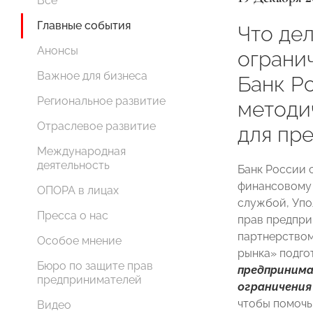
Все
Главные события
Что дел
Анонсы
огранич
Важное для бизнеса
Банк Р
Региональное развитие
методи
Отраслевое развитие
для пр
Международная
деятельность
Банк России 
финансовому
ОПОРА в лицах
службой, Упо
Пресса о нас
прав предпр
партнерством
Особое мнение
рынка» подг
Бюро по защите прав
предпринима
предпринимателей
ограничения
чтобы помочь
Видео