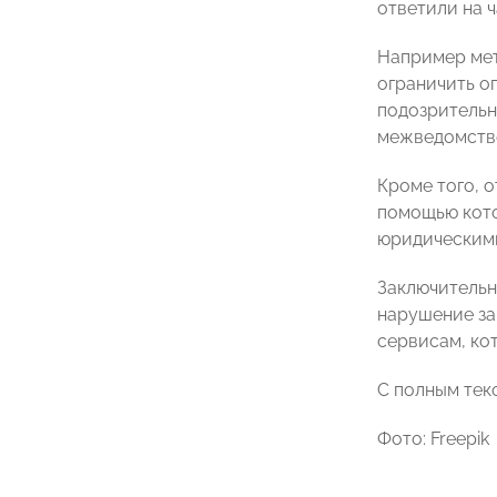
ответили на 
Например мет
ограничить о
подозрительн
межведомстве
Кроме того, 
помощью кото
юридическими
Заключительн
нарушение за
сервисам, ко
С полным тек
Фото: Freepik