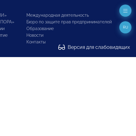
ИИ»
Международная деятельность
ОПОРА»
Бюро по защите прав предпринимателей
RU
ии
Образование
итие
Новости
Контакты
Версия для слабовидящих