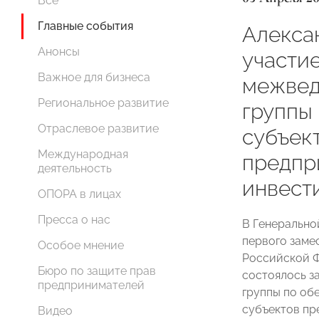
Все
Главные события
Алекса
Анонсы
участи
Важное для бизнеса
межвед
Региональное развитие
группы
Отраслевое развитие
субъек
Международная
предпр
деятельность
инвест
ОПОРА в лицах
Пресса о нас
В Генерально
первого заме
Особое мнение
Российской 
Бюро по защите прав
состоялось з
предпринимателей
группы по об
субъектов пр
Видео