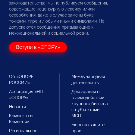
законодательства, мы не публикуем сообщения,
содержащие нецензурную лексику и/или
оскорбления, даже в случае замены букв
точками, тире и любыми иными символами. Не
допускаются сообщения, призывающие к
межнациональной и социальной розни.
Вступи в «ОПОРУ»
Об «ОПОРЕ
Международная
РОССИИ»
деятельность
Ассоциация «НП
Декларация о
«ОПОРА»
взаимодействии
крупного бизнеса
Новости
с субъектами
Комитеты и
МСП
Комиссии
Бюро по защите
Региональное
прав