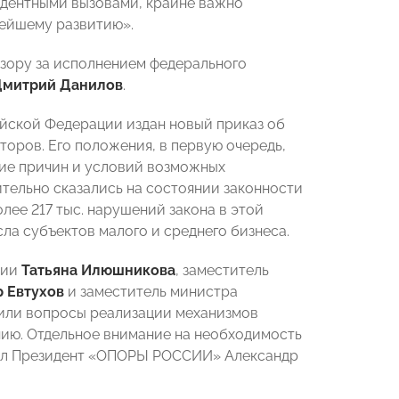
едентными вызовами, крайне важно
ейшему развитию».
дзору за исполнением федерального
митрий Данилов
.
йской Федерации издан новый приказ об
оров. Его положения, в первую очередь,
ние причин и условий возможных
тельно сказались на состоянии законности
лее 217 тыс. нарушений закона в этой
ла субъектов малого и среднего бизнеса.
ции
Татьяна Илюшникова
, заместитель
 Евтухов
и заместитель министра
или вопросы реализации механизмов
нию. Отдельное внимание на необходимость
ил Президент «ОПОРЫ РОССИИ» Александр