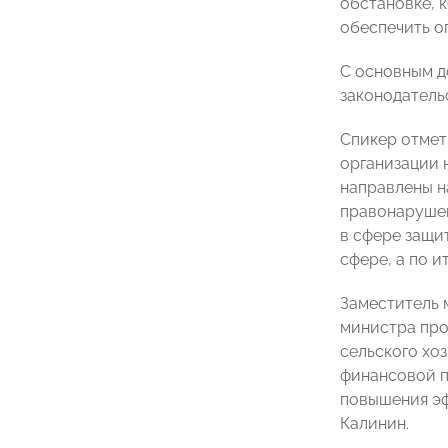
обстановке, 
обеспечить о
С основным д
законодатель
Спикер отмет
организации 
направлены н
правонарушен
в сфере защи
сфере, а по 
Заместитель 
министра пр
сельского хо
финансовой п
повышения э
Калинин.