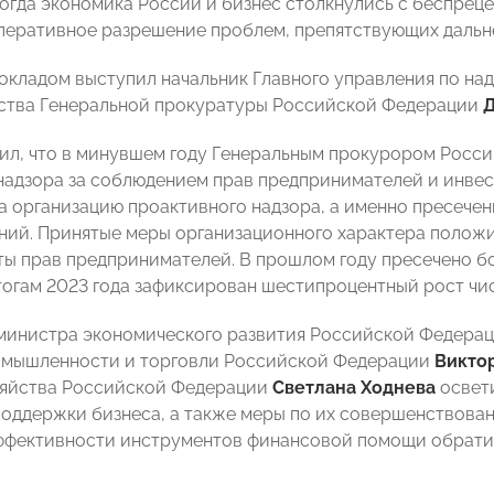
когда экономика России и бизнес столкнулись с беспрец
перативное разрешение проблем, препятствующих дальн
окладом выступил начальник Главного управления по на
ства Генеральной прокуратуры Российской Федерации
Д
ил, что в минувшем году Генеральным прокурором Росси
надзора за соблюдением прав предпринимателей и инвест
а организацию проактивного надзора, а именно пресече
ий. Принятые меры организационного характера положи
ты прав предпринимателей. В прошлом году пресечено бо
итогам 2023 года зафиксирован шестипроцентный рост чис
министра экономического развития Российской Федера
омышленности и торговли Российской Федерации
Виктор
зяйства Российской Федерации
Светлана Ходнева
освет
оддержки бизнеса, а также меры по их совершенствова
ффективности инструментов финансовой помощи обрат