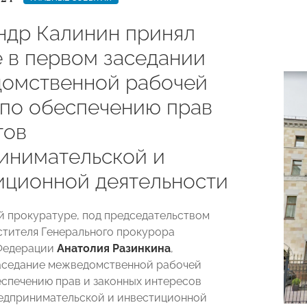
ндр Калинин принял
е в первом заседании
омственной рабочей
 по обеспечению прав
тов
инимательской и
иционной деятельности
й прокуратуре, под председательством
стителя Генерального прокурора
Федерации
Анатолия Разинкина
,
аседание межведомственной рабочей
еспечению прав и законных интересов
едпринимательской и инвестиционной