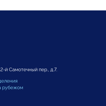
 2-й Самотечный пер., д.7.
деления
а рубежом