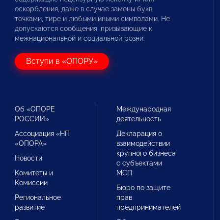
оскорбления, даже в случае замены букв
точками, тире и любыми иными символами. Не
допускаются сообщения, призывающие к
межнациональной и социальной розни.
Вступи в «ОПОРУ»
Об «ОПОРЕ
Международная
РОССИИ»
деятельность
Ассоциация «НП
Декларация о
«ОПОРА»
взаимодействии
крупного бизнеса
Новости
с субъектами
Комитеты и
МСП
Комиссии
Бюро по защите
Региональное
прав
развитие
предпринимателей