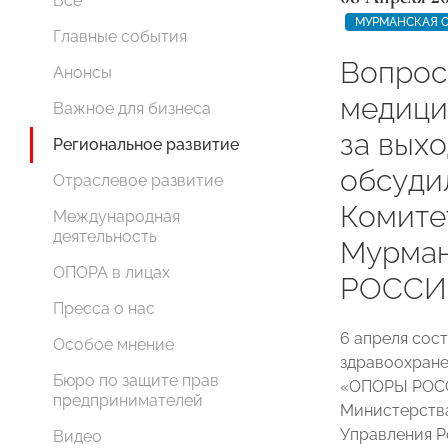
Все
МУРМАНСКАЯ 
Главные события
Вопрос
Анонсы
медици
Важное для бизнеса
за выхо
Региональное развитие
обсуди
Отраслевое развитие
Комите
Международная
деятельность
Мурма
ОПОРА в лицах
РОССИ
Пресса о нас
6 апреля сос
Особое мнение
здравоохране
Бюро по защите прав
«ОПОРЫ РОСС
предпринимателей
Министерства
Управления Р
Видео