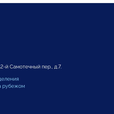
 2-й Самотечный пер., д.7.
деления
а рубежом