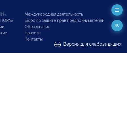
ИИ»
Международная деятельность
ОПОРА»
Бюро по защите прав предпринимателей
RU
ии
Образование
итие
Новости
Контакты
Версия для слабовидящих