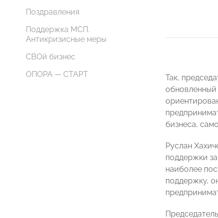
Поздравления
Поддержка МСП.
Антикризисные меры
СВОй бизнес
ОПОРА — СТАРТ
Так, председ
обновленный 
ориентирован
предпринимат
бизнеса, сам
Руслан Хахич
поддержки за
наиболее пос
поддержку, он
предпринимат
Председатель