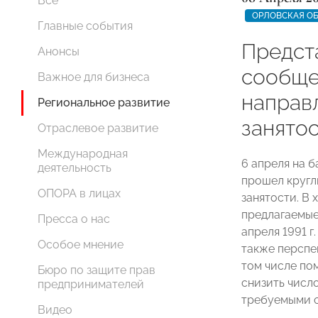
Все
ОРЛОВСКАЯ О
Главные события
Предст
Анонсы
сообще
Важное для бизнеса
направ
Региональное развитие
занятос
Отраслевое развитие
Международная
6 апреля на 
деятельность
прошел кругл
ОПОРА в лицах
занятости. В
предлагаемые
Пресса о нас
апреля 1991 г
Особое мнение
также перспе
том числе по
Бюро по защите прав
снизить числ
предпринимателей
требуемыми 
Видео