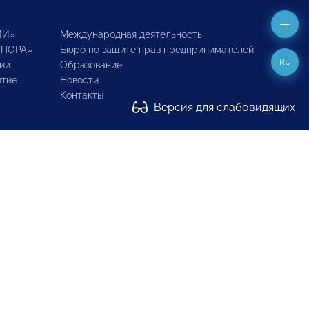
ИИ»
Международная деятельность
ОПОРА»
Бюро по защите прав предпринимателей
RU
ии
Образование
итие
Новости
Контакты
Версия для слабовидящих