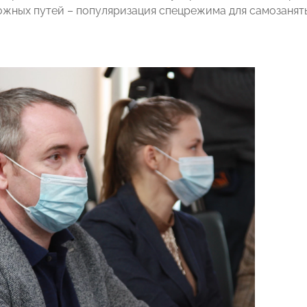
ожных путей – популяризация спецрежима для самозанят