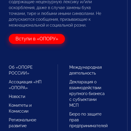
содержащие нецензурную лексику и/или
оскорбления, даже в случае замены букв
точками, тире и любыми иными символами. Не
допускаются сообщения, призывающие к
межнациональной и социальной розни.
Вступи в «ОПОРУ»
Об «ОПОРЕ
Международная
РОССИИ»
деятельность
Ассоциация «НП
Декларация о
«ОПОРА»
взаимодействии
крупного бизнеса
Новости
с субъектами
Комитеты и
МСП
Комиссии
Бюро по защите
Региональное
прав
развитие
предпринимателей