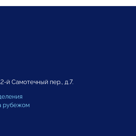
 2-й Самотечный пер., д.7.
деления
а рубежом