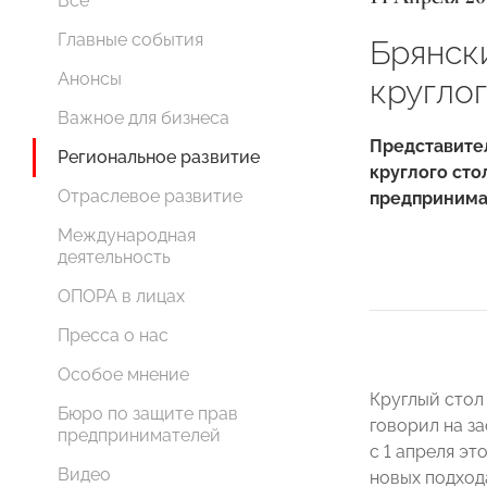
Все
Главные события
Брянск
Анонсы
кругло
Важное для бизнеса
Представите
Региональное развитие
круглого сто
Отраслевое развитие
предпринима
Международная
деятельность
ОПОРА в лицах
Пресса о нас
Особое мнение
Круглый стол
Бюро по защите прав
говорил на з
предпринимателей
с 1 апреля эт
Видео
новых подход