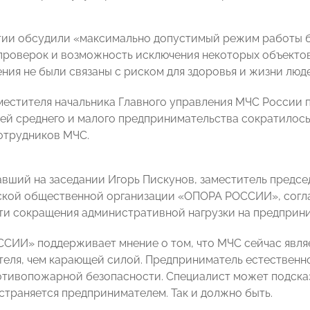
ии обсудили «максимально допустимый режим работы б
проверок и возможность исключения некоторых объектов 
ния не были связаны с риском для здоровья и жизни люд
местителя начальника Главного управления МЧС России 
ей среднего и малого предпринимательства сократилось
отрудников МЧС.
вший на заседании Игорь Пискунов, заместитель предсе
кой общественной организации «ОПОРА РОССИИ», согла
и сокращения административной нагрузки на предприн
СИИ» поддерживает мнение о том, что МЧС сейчас явл
еля, чем карающей силой. Предприниматель естественно
отивопожарной безопасности. Специалист может подсказ
страняется предпринимателем. Так и должно быть.