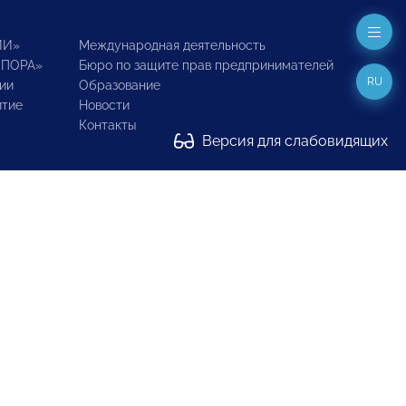
ИИ»
Международная деятельность
ОПОРА»
Бюро по защите прав предпринимателей
RU
ии
Образование
итие
Новости
Контакты
Версия для слабовидящих