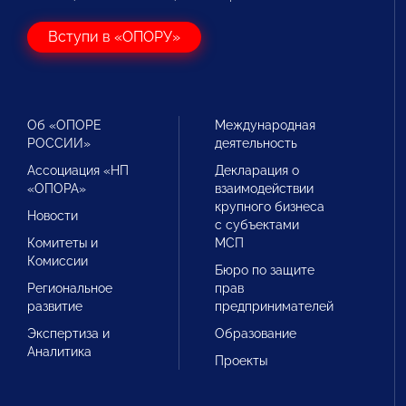
Вступи в «ОПОРУ»
Об «ОПОРЕ
Международная
РОССИИ»
деятельность
Ассоциация «НП
Декларация о
«ОПОРА»
взаимодействии
крупного бизнеса
Новости
с субъектами
Комитеты и
МСП
Комиссии
Бюро по защите
Региональное
прав
развитие
предпринимателей
Экспертиза и
Образование
Аналитика
Проекты