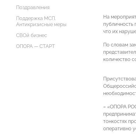
Поздравления
На мероприят
Поддержка МСП.
публичность 
Антикризисные меры
что их наруше
СВОй бизнес
По словам за
ОПОРА — СТАРТ
представител
количество с
Присутствова
Общероссийс
необходимост
–
«ОПОРА РОС
предпринимат
тонкостях пр
оперативно у