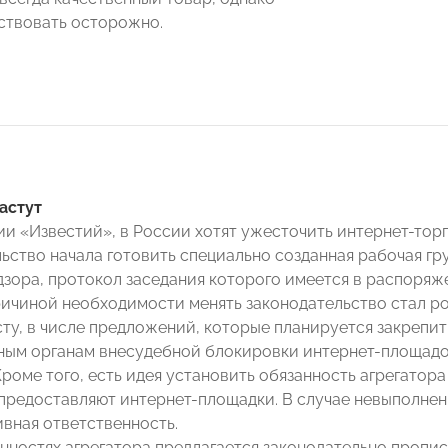
ствовать осторожно.
астут
и «Известий», в России хотят ужесточить интернет-торг
льство начала готовить специально созданная рабочая г
зора, протокол заседания которого имеется в распоряже
ричиной необходимости менять законодательство стал р
сту, в числе предложений, которые планируется закрепит
ным органам внесудебной блокировки интернет-площадок
Кроме того, есть идея установить обязанность агрегатор
предоставляют интернет-площадки. В случае невыполне
вная ответственность.
анностях агрегатора предлагается законодательно пропис