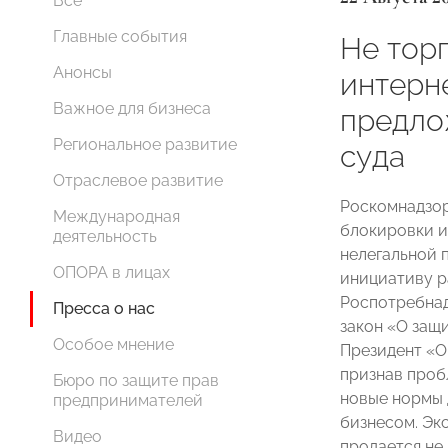
Все
Главные события
Не торг
Анонсы
интерн
Важное для бизнеса
предло
Региональное развитие
суда
Отраслевое развитие
Роскомнадзор
Международная
блокировки и
деятельность
нелегальной 
ОПОРА в лицах
инициативу р
Роспотребнад
Пресса о нас
закон «О защи
Особое мнение
Президент 
признав пробл
Бюро по защите прав
новые нормы 
предпринимателей
бизнесом. Эк
Видео
продается не