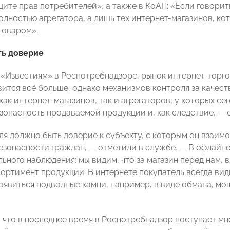
щите прав потребителей», а также в КоАП: «Если говорит
олностью агрегатора, а лишь тех интернет-магазинов, ко
товаром».
ь доверие
 «Известиям» в Роспотребнадзоре, рынок интернет-торго
вится всё больше, однако механизмов контроля за качес
как интернет-магазинов, так и агрегаторов, у которых се
зопасность продаваемой продукции и, как следствие, — 
ля должно быть доверие к субъекту, с которым он взаимо
езопасности граждан, — отметили в службе. — В офлайн
ьного наблюдения: мы видим, что за магазин перед нам, 
ортимент продукции. В интернете покупатель всегда види
появиться подводные камни, например, в виде обмана, м
, что в последнее время в Роспотребнадзор поступает м