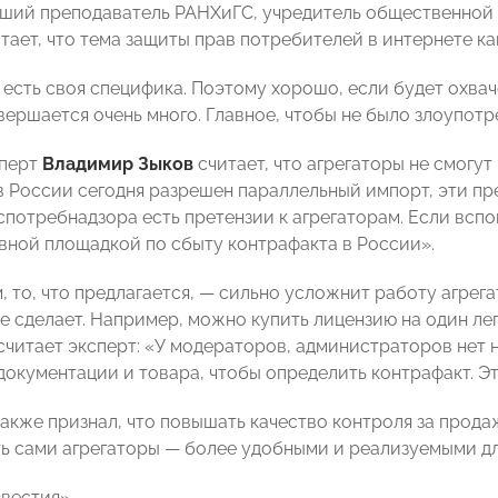
рший преподаватель РАНХиГС, учредитель общественной
тает, что тема защиты прав потребителей в интернете как
 есть своя специфика. Поэтому хорошо, если будет охвач
вершается очень много. Главное, чтобы не было злоупотр
сперт
Владимир Зыков
считает, что агрегаторы не смогу
в России сегодня разрешен параллельный импорт, эти пр
спотребнадзора есть претензии к агрегаторам. Если вспо
лавной площадкой по сбыту контрафакта в России».
, то, что предлагается, — сильно усложнит работу агрег
не сделает. Например, можно купить лицензию на один ле
 считает эксперт: «У модераторов, администраторов нет 
документации и товара, чтобы определить контрафакт. Эт
также признал, что повышать качество контроля за прода
ь сами агрегаторы — более удобными и реализуемыми дл
звестия»