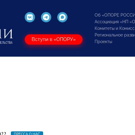
Об «ОПОРЕ РОСС
Ассоциация «НП «
Комитеты и Комисс
Региональное разв
Вступи в «ОПОРУ»
Проекты
022
ПРЕССА О НАС