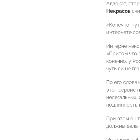
Адвокат, ста
Некрасов
счи
«Конечно, тут
интернете со
Интернет-эк
«Притом что 
конечно, у Ро
чуть ли не г
По его словам
этот сервис 
нелегальных,
подлинность 
При этом он 
должны делат
Источник: «И