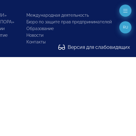
ИИ»
Международная деятельность
ОПОРА»
Бюро по защите прав предпринимателей
RU
ии
Образование
итие
Новости
Контакты
Версия для слабовидящих