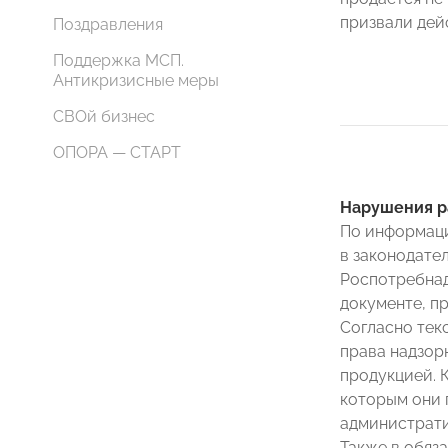
призвали дей
Поздравления
Поддержка МСП.
Антикризисные меры
СВОй бизнес
ОПОРА — СТАРТ
Нарушения р
По информаци
в законодате
Роспотребнад
документе, п
Согласно тек
права надзор
продукцией. 
которым они 
администрати
Также в обяз