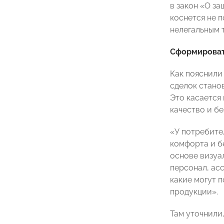
в закон «О за
коснется не п
нелегальным 
Сформироват
Как пояснили
сделок стано
Это касается 
качество и бе
«У потребите
комфорта и б
основе визуал
персонал, асс
какие могут 
продукции».
Там уточнили