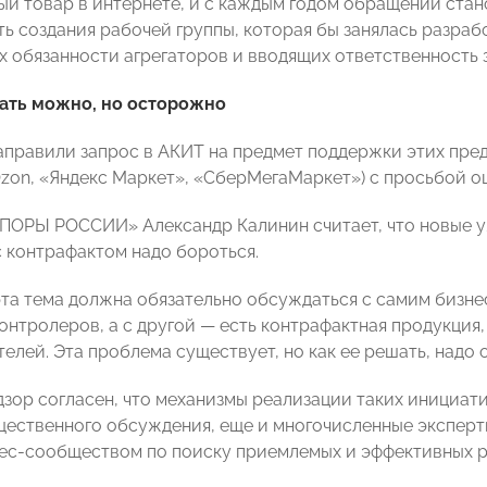
ый товар в интернете, и с каждым годом обращений ста
ь создания рабочей группы, которая бы занялась разраб
 обязанности агрегаторов и вводящих ответственность з
ать можно, но осторожно
аправили запрос в АКИТ на предмет поддержки этих пред
 Ozon, «Яндекс Маркет», «СберМегаМаркет») с просьбой о
ПОРЫ РОССИИ» Александр Калинин считает, что новые у
с контрафактом надо бороться.
та тема должна обязательно обсуждаться с самим бизнесо
контролеров, а с другой — есть контрафактная продукция
елей. Эта проблема существует, но как ее решать, надо 
зор согласен, что механизмы реализации таких инициат
ественного обсуждения, еще и многочисленные эксперти
нес-сообществом по поиску приемлемых и эффективных р