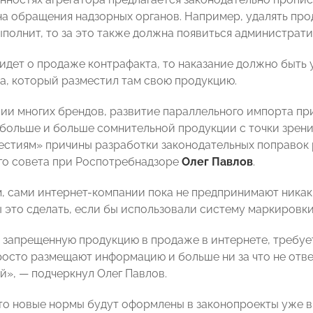
на обращения надзорных органов. Например, удалять пр
ыполнит, то за это также должна появиться администрати
 идет о продаже контрафакта, то наказание должно быть 
ца, который разместил там свою продукцию.
сии многих брендов, развитие параллельного импорта при
 больше и больше сомнительной продукции с точки зрени
естиям» причины разработки законодательных поправок 
о совета при Роспотребнадзоре
Олег Павлов
.
м, сами интернет-компании пока не предпринимают никак
ы это сделать, если бы использовали систему маркировки
 запрещенную продукцию в продаже в интернете, требуетс
росто размещают информацию и больше ни за что не отве
й», — подчеркнул Олег Павлов.
что новые нормы будут оформлены в законопроекты уже в