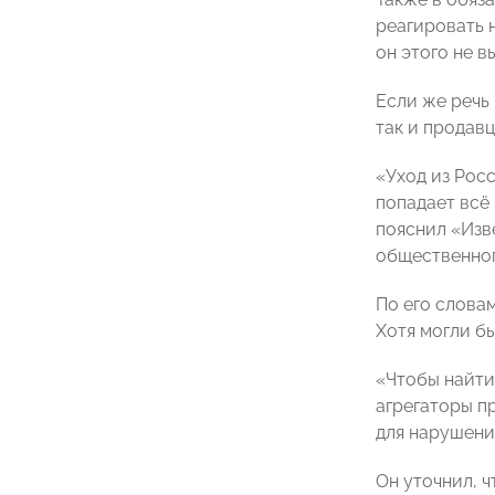
реагировать 
он этого не в
Если же речь
так и продав
«Уход из Рос
попадает всё
пояснил «Изв
общественног
По его слова
Хотя могли б
«Чтобы найти
агрегаторы п
для нарушени
Он уточнил, 