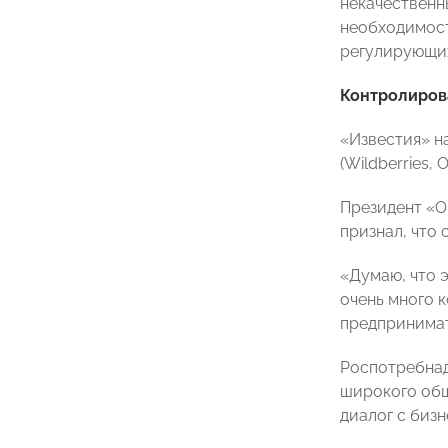
некачественн
необходимост
регулирующих
Контролиров
«Известия» н
(Wildberries,
Президент «О
признал, что 
«Думаю, что э
очень много 
предпринимат
Роспотребнад
широкого общ
диалог с биз