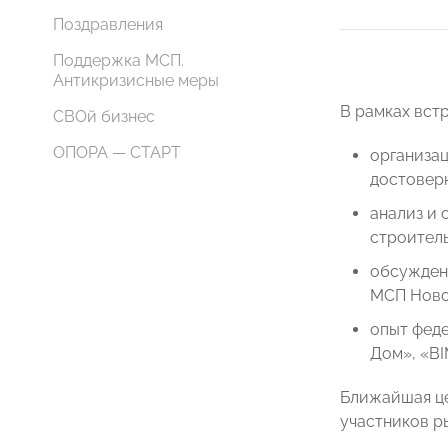
Поздравления
Поддержка МСП.
Антикризисные меры
В рамках вст
СВОй бизнес
ОПОРА — СТАРТ
организа
достовер
анализ и 
строител
обсужден
МСП Ново
опыт феде
Дом», «BI
Ближайшая це
участников р