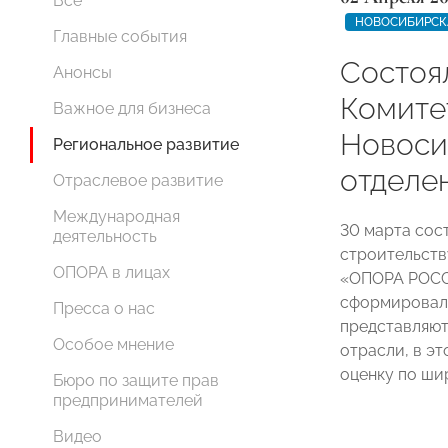
Все
НОВОСИБИРСК
Главные события
Состоя
Анонсы
Комите
Важное для бизнеса
Новоси
Региональное развитие
отделе
Отраслевое развитие
Международная
30 марта сос
деятельность
строительств
ОПОРА в лицах
«ОПОРА РОССИ
сформировалс
Пресса о нас
представляют
Особое мнение
отрасли, в э
оценку по ши
Бюро по защите прав
предпринимателей
Видео