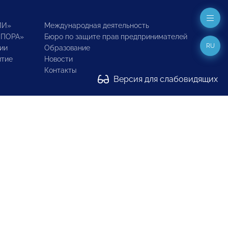
ИИ»
Международная деятельность
ОПОРА»
Бюро по защите прав предпринимателей
RU
ии
Образование
итие
Новости
Контакты
Версия для слабовидящих