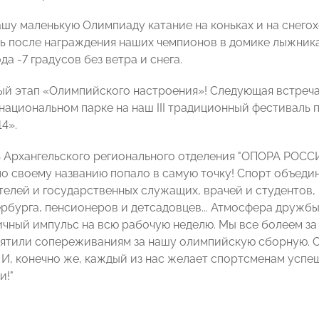
шу маленькую Олимпиаду катание на коньках и на снего
 после награждения наших чемпионов в домике лыжник
да -7 градусов без ветра и снега.
ый этап «Олимпийского настроения»! Следующая встреча
национальном парке на наш III традиционный фестиваль
4».
ь
Архангельского регионального отделения
"ОПОРА РОСС
по своему названию попало в самую точку! Спорт объеди
елей и государственных служащих, врачей и студентов,
ербурга, пенсионеров и детсадовцев... Атмосфера дружбы
личный импульс на всю рабочую неделю. Мы все болеем за
ятили сопереживаниям за нашу олимпийскую сборную. 
 И, конечно же, каждый из нас желает спортсменам успе
и!"