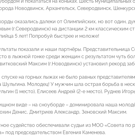
убордом и покататься на коньках. Шесть муниципальных
города Новодвинск, Архангельск, Северодвинск, Шенкур
орды оказались далеки от Олимпийских, но вот один, дум
ым (г.Северодвинск) на дистанции 2 км классическим стил
пийца 5 лет! Попробуй быстрее и моложе!
льтаты показали и наши партнёры. Представительница Сб
сто в лыжной гонке среди женщин с результатом чуть бол
витковский Максим (г.Новодвинск) установил рекорд забе
 спуске на горных лыжах не было равных представителя
 Шульгина. Молодец! У мужчин шла острая борьба в неск
ьгин (1 место), Елисеев Андрей (2-е место), Руднев Игорь
ищном виде – на сноуборде – доминировала наша молодё
рохин Денис, Дмитриев Александр, Зеновский Максим.
ное судейство обеспечивали судьи из МОО «Совета по р
а» под председательством Евгения Каменева.