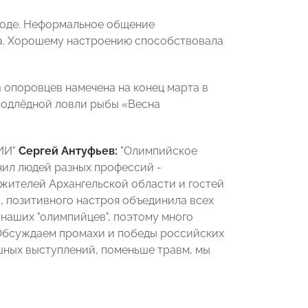
ходе. Неформальное общение
а. Хорошему настроению способствовала
 опоровцев намечена на конец марта в
 подлёдной ловли рыбы «Весна
ИИ"
Сергей Антуфьев:
"Олимпийское
нил людей разных профессий -
 жителей Архангельской области и гостей
, позитивного настроя объединила всех
 наших "олимпийцев", поэтому много
Обсуждаем промахи и победы российских
шных выступлений, поменьше травм, мы