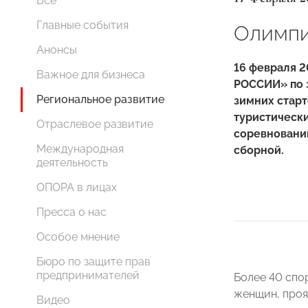
Все
Главные события
Олимп
Анонсы
16 февраля 
Важное для бизнеса
РОССИИ» по 
Региональное развитие
зимних старт
туристическ
Отраслевое развитие
соревновани
Международная
сборной.
деятельность
ОПОРА в лицах
Пресса о нас
Особое мнение
Бюро по защите прав
предпринимателей
Более 40 спо
женщин, проя
Видео