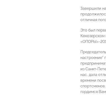
Завершили на
продолжилось
отличная пого
Это был перв
Кенозерском 
«ОПОРЫ»-201
Председател
настроение" 
предпринимат
из Санкт-Пет
нас, дала от
времени посв
спортсменов.
гордимся Вам