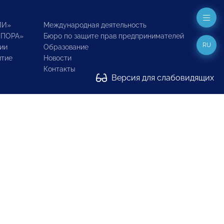
ИИ»
Международная деятельность
ОПОРА»
Бюро по защите прав предпринимателей
RU
ии
Образование
итие
Новости
Контакты
Версия для слабовидящих