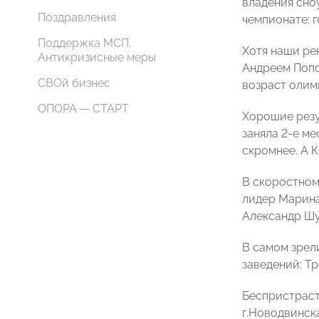
владения сно
Поздравления
чемпионате: 
Поддержка МСП.
Хотя наши рек
Антикризисные меры
Андреем Попов
СВОй бизнес
возраст олим
ОПОРА — СТАРТ
Хорошие резу
заняла 2-е ме
скромнее. А К
В скоростном
лидер Марина
Александр Шул
В самом зрел
заведений: Т
Беспристраст
г.Новодвинск