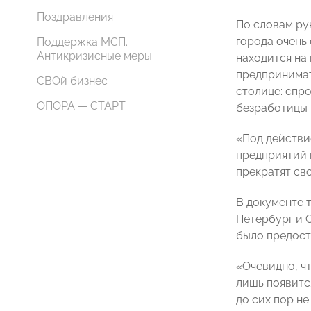
Поздравления
По словам ру
города очень
Поддержка МСП.
Антикризисные меры
находится на
предпринимат
СВОй бизнес
столице: спр
ОПОРА — СТАРТ
безработицы 
«Под действи
предприятий 
прекратят св
В документе 
Петербург и 
было предост
«Очевидно, ч
лишь появитс
до сих пор н