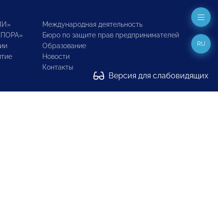
ИИ»
Международная деятельность
ОПОРА»
Бюро по защите прав предпринимателей
RU
ии
Образование
итие
Новости
Контакты
Версия для слабовидящих