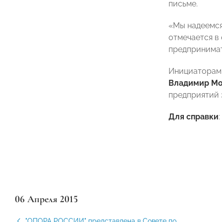
письме.
«Мы надеемся
отмечается в
предпринимат
Инициаторами
Владимир М
предприятий
Для справки
06 Апреля 2015
"ОПОРА РОССИИ" представлена в Совете по