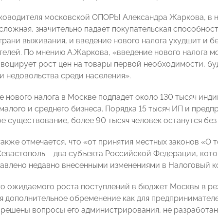
ководителя московской ОПОРЫ Александра Жаркова, в н
 сложная, значительно падает покупательская способнос
 грани выживания, и введение нового налога ухудшит и б
елей. По мнению А.Жаркова, «введение нового налога м
овоцирует рост цен на товары первой необходимости, б
и недовольства среди населения».
е нового налога в Москве подпадет около 130 тысяч ин
малого и среднего бизнеса. Порядка 15 тысяч ИП и предп
ое существование, более 90 тысяч человек останутся без
также отмечается, что «от принятия местных законов «О 
Севастополь – два субъекта Российской Федерации, котор
авлено недавно внесенными изменениями в Налоговый к
то ожидаемого роста поступлений в бюджет Москвы в рез
я дополнительное обременение как для предпринимателей
е решены вопросы его администрирования, не разработан