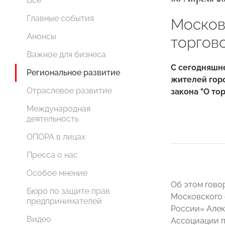
Все
Главные события
Москов
Анонсы
торгов
Важное для бизнеса
С сегодняшн
Региональное развитие
жителей горо
Отраслевое развитие
закона "О то
Международная
деятельность
ОПОРА в лицах
Пресса о нас
Особое мнение
Об этом гово
Бюро по защите прав
Московского
предпринимателей
России» Алек
Видео
Ассоциации п