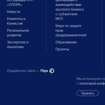
Ассоциация «НП
Декларация о
«ОПОРА»
взаимодействии
крупного бизнеса
Новости
с субъектами
Комитеты и
МСП
Комиссии
Бюро по защите
Региональное
прав
развитие
предпринимателей
Экспертиза и
Образование
Аналитика
Проекты
Разработка сайта —
Flips
Мы используем co
с
политикой конф
Принять