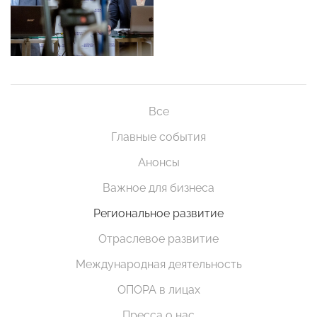
Все
Главные события
Анонсы
Важное для бизнеса
Региональное развитие
Отраслевое развитие
Международная деятельность
ОПОРА в лицах
Пресса о нас