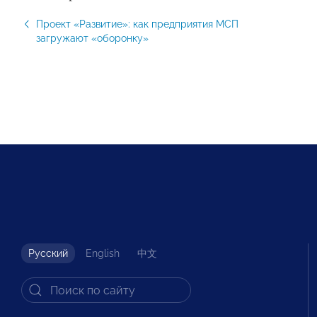
Проект «Развитие»: как предприятия МСП
загружают «оборонку»
Русский
English
中文