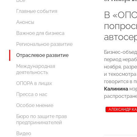
Все
Главные события
В «ОП
Анонсы
попрос
Важное для бизнеса
автосе
Региональное развитие
Бизнес-объе
Отраслевое развитие
период нерабо
Международная
ноября, разр
деятельность
и техосмотра
говорится в 
ОПОРА в лицах
Калинина
мэ
Пресса о нас
распростране
Особое мнение
АЛЕКСАНДР К
Бюро по защите прав
предпринимателей
Видео