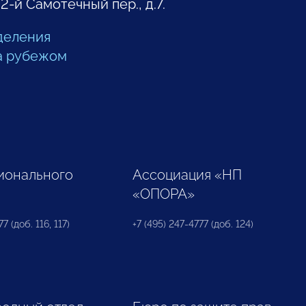
 2-й Самотечный пер., д.7.
деления
а рубежом
ионального
Ассоциация «НП
«ОПОРА»
7 (доб. 116, 117)
+7 (495) 247-4777 (доб. 124)