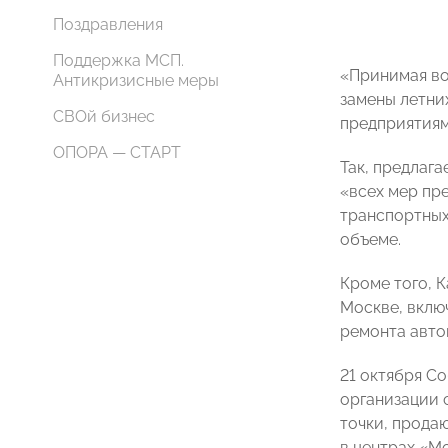
Поздравления
Поддержка МСП.
«Принимая во
Антикризисные меры
замены летни
СВОй бизнес
предприятиям
ОПОРА — СТАРТ
Так, предлаг
«всех мер пр
транспортных
объеме.
Кроме того, 
Москве, вклю
ремонта авто
21 октября С
организации 
точки, прода
в центрах «М