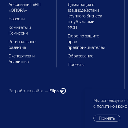
Ассоциация «НП
Декларация о
«ОПОРА»
взаимодействии
крупного бизнеса
Новости
с субъектами
Комитеты и
МСП
Комиссии
Бюро по защите
Региональное
прав
развитие
предпринимателей
Экспертиза и
Образование
Аналитика
Проекты
Разработка сайта —
Flips
Мы используем co
с
политикой конф
Принять