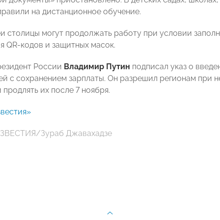
равили на дистанционное обучение.
еи столицы могут продолжать работу при условии запол
я QR-кодов и защитных масок.
резидент России
Владимир Путин
подписал указ о введен
ей с сохранением зарплаты. Он разрешил регионам при 
и продлять их после 7 ноября.
вестия»
ИЗВЕСТИЯ/Зураб Джавахадзе