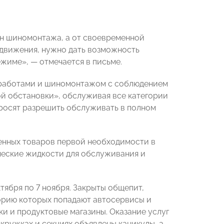
он шиномонтажа, а от своевременной
 движения, нужно дать возможность
жиме», — отмечается в письме.
и работами и шиномонтажом с соблюдением
й обстановки», обслуживая все категории
росят разрешить обслуживать в полном
енных товаров первой необходимости в
ические жидкости для обслуживания и
ктября по 7 ноября
. Закрыты общепит,
горию которых попадают автосервисы и
и и продуктовые магазины. Оказание услуг
 кружках и секциях объявлены каникулы, а