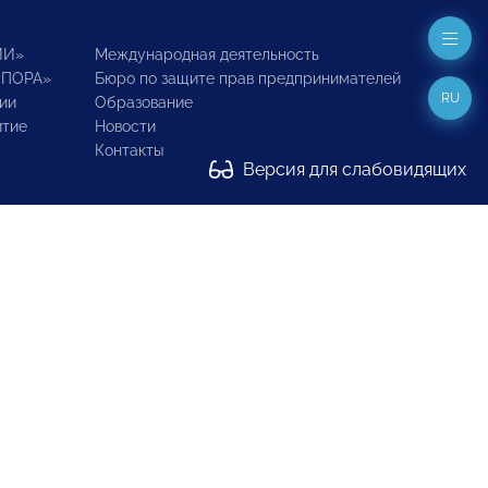
ИИ»
Международная деятельность
ОПОРА»
Бюро по защите прав предпринимателей
RU
ии
Образование
итие
Новости
Контакты
Версия для слабовидящих