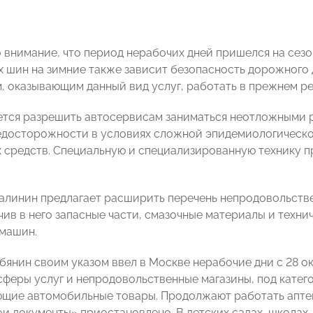
 внимание, что период нерабочих дней пришелся на сез
х шин на зимние также зависит безопасность дорожного
, оказывающим данный вид услуг, работать в прежнем ре
ается разрешить автосервисам заниматься неотложным
едосторожности в условиях сложной эпидемиологическо
 средств. Специальную и специализированную технику п
Калинин предлагает расширить перечень непродовольств
чив в него запасные части, смазочные материалы и техн
машин.
обянин своим указом ввел в Москве нерабочие дни
с 28 о
сферы услуг и непродовольственные магазины, под кате
ющие автомобильные товары. Продолжают работать аптек
ои документы» приостановлено. В детских садах, школах,