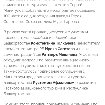
авиационного туризма»,
— отметил
Сергей
Минигулов, добавив, что мероприятие посвящено
100-летию со дня рождения дважды Героя
Советского Союза летчика Мусы Гареева.
В рамках слета прошли дискуссии с участием
председателя Госсобрания
Республики
Башкортостан
Константина Толкачева
, заместителя
премьер-министра
РБ
Ирека Сагитова
и главы
администрации Уфы
Ратмира Мавлиева
. Участники
обсудили вопросы по развитию авиационного
туризма и туризма пилотов-путешественников.
Также состоялось подписание соглашения с
Министром предпринимательства и туризма
Башкортостана
Рустемом Афзаловым
о развитии
частного авиационного туризма в Республике
Башкортостан.
Помимо этого, прошли презентации и семинары по