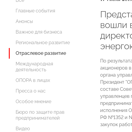
Все
Главные события
Предст
Анонсы
вошли 
Важное для бизнеса
директ
Региональное развитие
энерго
Отраслевое развитие
По результат
Международная
акционеров в
деятельность
органа управ
ОПОРА в лицах
Президент "О
составе Сове
Пресса о нас
управленцев 
Особое мнение
предпринима
исполнения 
Бюро по защите прав
РФ №1352 и №
предпринимателей
закупок работ
Видео