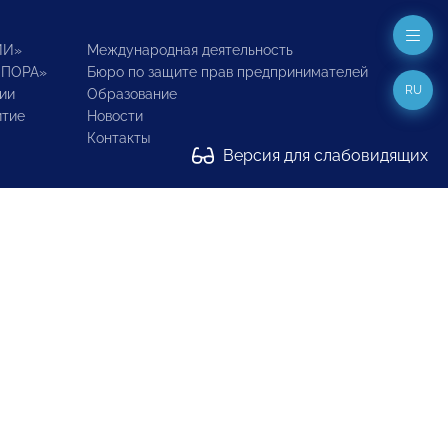
ИИ»
Международная деятельность
ОПОРА»
Бюро по защите прав предпринимателей
RU
ии
Образование
итие
Новости
Контакты
Версия для слабовидящих