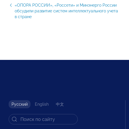
«ОПОРА РОССИИ», «Россети» и Минэнерго России
обсудили развитие систем интеллектуального учета
в стране
Русский
English
中文