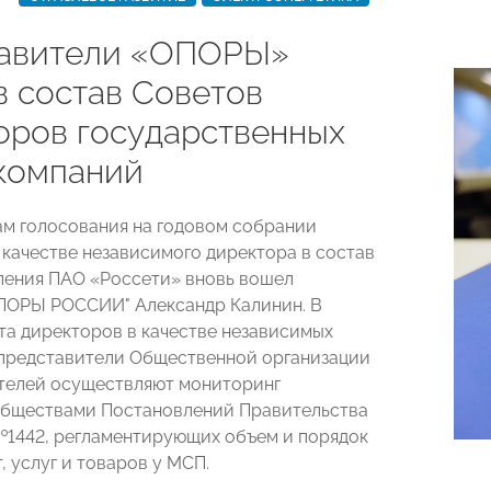
авители «ОПОРЫ»
в состав Советов
оров государственных
компаний
ам голосования на годовом собрании
 качестве независимого директора в состав
ления ПАО «Россети» вновь вошел
ПОРЫ РОССИИ" Александр Калинин. В
та директоров в качестве независимых
представители Общественной организации
телей осуществляют мониторинг
Обществами Постановлений Правительства
1442, регламентирующих объем и порядок
, услуг и товаров у МСП.