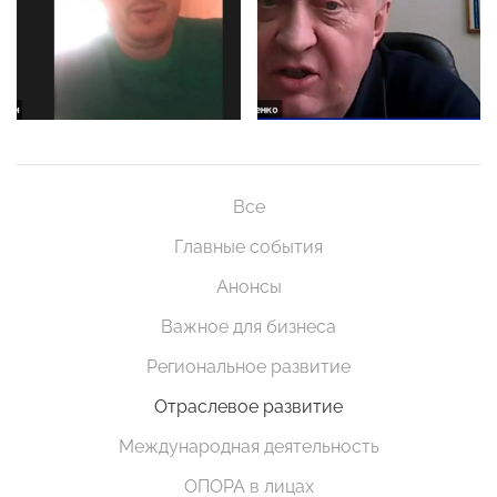
Все
Главные события
Анонсы
Важное для бизнеса
Региональное развитие
Отраслевое развитие
Международная деятельность
ОПОРА в лицах