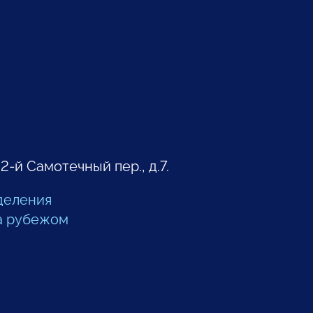
 2-й Самотечный пер., д.7.
деления
а рубежом