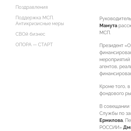
Поздравления
Поддержка МСП.
Руководитель
Антикризисные меры
Мамута
расск
МСП.
СВОй бизнес
ОПОРА — СТАРТ
Президент 
финансирован
мероприятий 
агентов, реа
финансирован
Кроме того, 
фондового ры
В совещании 
Службы по за
Ермилова
, П
РОССИИ»
Дм