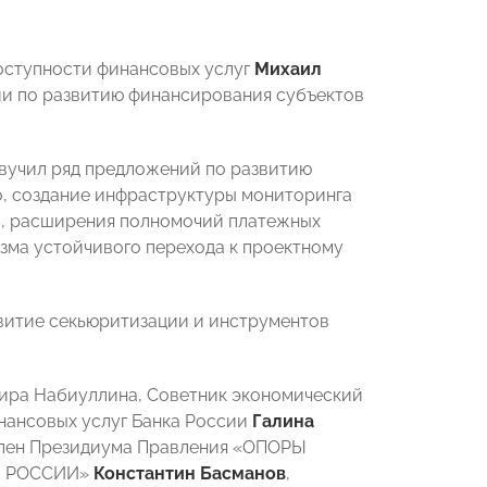
оступности финансовых услуг
Михаил
ии по развитию финансирования субъектов
звучил ряд предложений по развитию
о, создание инфраструктуры мониторинга
в, расширения полномочий платежных
зма устойчивого перехода к проектному
звитие секьюритизации и инструментов
вира Набиуллина, Советник экономический
нансовых услуг Банка России
Галина
Член Президиума Правления «ОПОРЫ
РЫ РОССИИ»
Константин Басманов
,