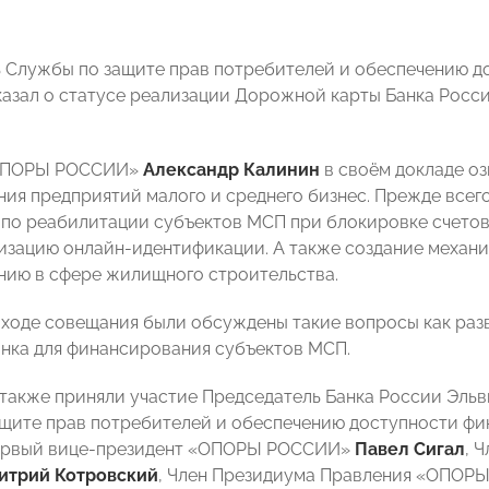
 Службы по защите прав потребителей и обеспечению д
азал о статусе реализации Дорожной карты Банка Росс
«ОПОРЫ РОССИИ»
Александр Калинин
в своём докладе о
ия предприятий малого и среднего бизнес. Прежде всег
по реабилитации субъектов МСП при блокировке счето
лизацию онлайн-идентификации. А также создание механи
ию в сфере жилищного строительства.
в ходе совещания были обсуждены такие вопросы как ра
нка для финансирования субъектов МСП.
также приняли участие Председатель Банка России Эль
щите прав потребителей и обеспечению доступности фи
ервый вице-президент «ОПОРЫ РОССИИ»
Павел Сигал
, 
итрий Котровский
, Член Президиума Правления «ОПО