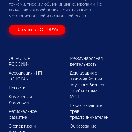
точками, тире и любыми иными символами. Не
допускаются сообщения, призывающие к
межнациональной и социальной розни.
Вступи в «ОПОРУ»
Об «ОПОРЕ
Международная
РОССИИ»
деятельность
Ассоциация «НП
Декларация о
«ОПОРА»
взаимодействии
крупного бизнеса
Новости
с субъектами
Комитеты и
МСП
Комиссии
Бюро по защите
Региональное
прав
развитие
предпринимателей
Экспертиза и
Образование