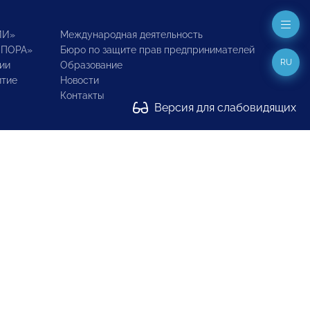
ИИ»
Международная деятельность
ОПОРА»
Бюро по защите прав предпринимателей
RU
ии
Образование
итие
Новости
Контакты
Версия для слабовидящих