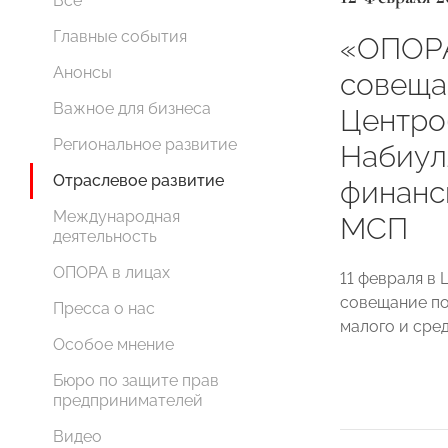
Все
Главные события
«ОПОР
Анонсы
совеща
Важное для бизнеса
Центро
Региональное развитие
Набиул
Отраслевое развитие
финанс
Международная
МСП
деятельность
ОПОРА в лицах
11 февраля в
совещание по
Пресса о нас
малого и сре
Особое мнение
Бюро по защите прав
предпринимателей
Видео