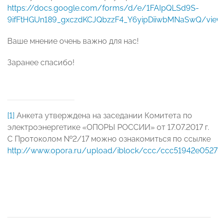
https://docs.google.com/forms/d/e/1FAIpQLSd9S-
9ifFtHGUn189_gxczdKCJQbzzF4_Y6yipDiiwbMNaSwQ/vi
Ваше мнение очень важно для нас!
Заранее спасибо!
[1]
Анкета утверждена на заседании Комитета по
электроэнергетике «ОПОРЫ РОССИИ» от 17.07.2017 г.
С Протоколом №2/17 можно ознакомиться по ссылке
http://www.opora.ru/upload/iblock/ccc/ccc51942e052