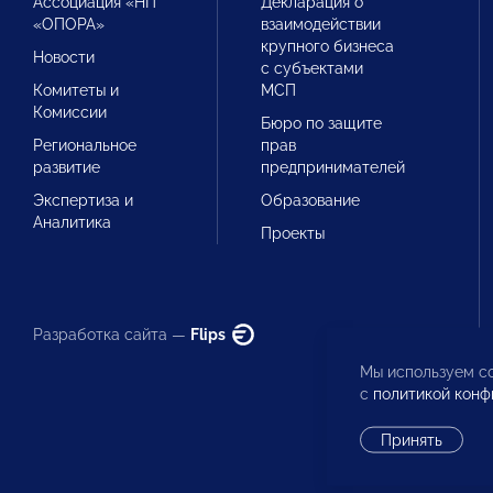
Ассоциация «НП
Декларация о
«ОПОРА»
взаимодействии
крупного бизнеса
Новости
с субъектами
Комитеты и
МСП
Комиссии
Бюро по защите
Региональное
прав
развитие
предпринимателей
Экспертиза и
Образование
Аналитика
Проекты
Разработка сайта —
Flips
Мы используем co
с
политикой конф
Принять