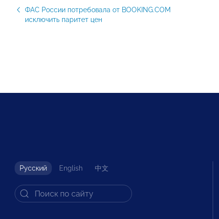
ФАС России потребовала от BOOKING.COM
исключить паритет цен
Русский
English
中文