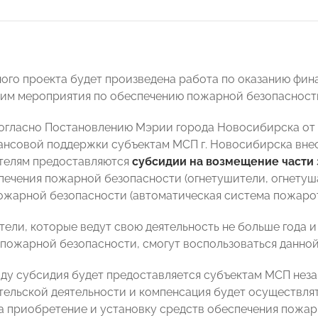
ного проекта будет произведена работа по оказанию фи
м мероприятия по обеспечению пожарной безопасности 
согласно Постановлению Мэрии города Новосибирска от 14
ансовой поддержки субъектам МСП г. Новосибирска вне
телям
предоставляются
субсидии на возмещение части 
печения пожарной безопасности (огнетушители, огнету
 пожарной безопасности (автоматическая система пожарот
ели, которые ведут свою деятельность не больше года 
пожарной безопасности, смогут воспользоваться данной 
оду субсидия будет предоставляется субъектам МСП нез
ельской деятельности и компенсация будет осуществлять
на приобретение и установку средств обеспечения пожа