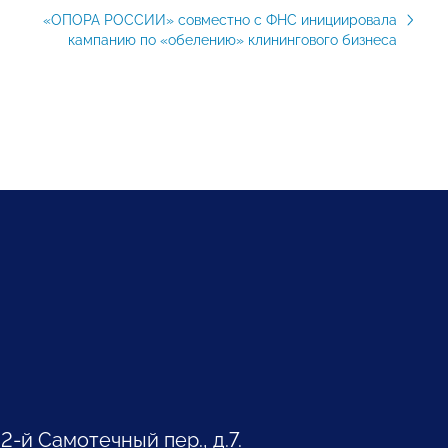
«ОПОРА РОССИИ» совместно с ФНС инициировала
кампанию по «обелению» клинингового бизнеса
 2-й Самотечный пер., д.7.