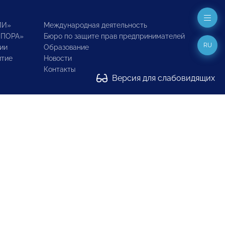
ИИ»
Международная деятельность
ОПОРА»
Бюро по защите прав предпринимателей
RU
ии
Образование
итие
Новости
Контакты
Версия для слабовидящих