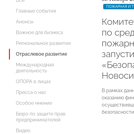
Все
ПОЖАРНАЯ И Т
Главные события
Комит
Анонсы
по сре
Важное для бизнеса
пожарн
Региональное развитие
запуст
Отраслевое развитие
«Безоп
Международная
деятельность
Новоси
ОПОРА в лицах
В рамках дан
Пресса о нас
оказанию фи
Особое мнение
осуществивш
безопасности
Бюро по защите прав
предпринимателей
Видео