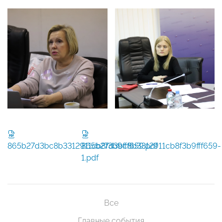
865b27d3bc8b3312911cb8f3b9fff659.pdf
865b27d3bc8b3312911cb8f3b9fff659-
1.pdf
Все
Главные события