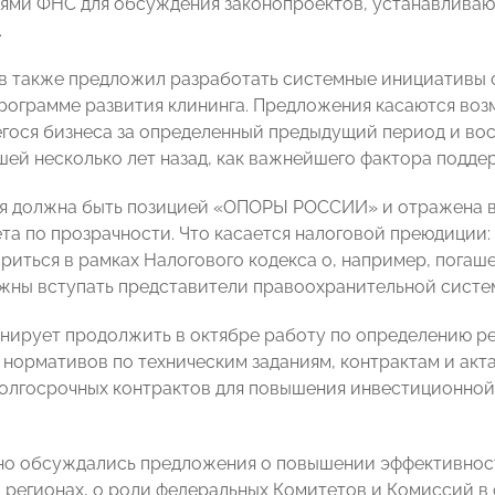
ями ФНС для обсуждения законопроектов, устанавливаю
.
в также предложил разработать системные инициативы
рограмме развития клининга. Предложения касаются во
гося бизнеса за определенный предыдущий период и во
ей несколько лет назад, как важнейшего фактора подде
я должна быть позицией «ОПОРЫ РОССИИ» и отражена в 
та по прозрачности. Что касается налоговой преюдиции:
риться в рамках Налогового кодекса о, например, погаше
жны вступать представители правоохранительной систе
нирует продолжить в октябре работу по определению ре
нормативов по техническим заданиям, контрактам и акта
олгосрочных контрактов для повышения инвестиционной
о обсуждались предложения о повышении эффективнос
 регионах, о роли федеральных Комитетов и Комиссий 