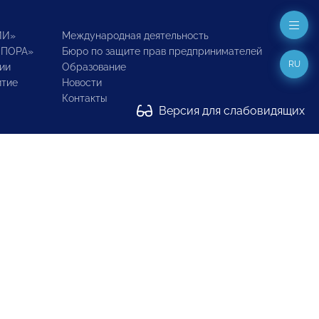
ИИ»
Международная деятельность
ОПОРА»
Бюро по защите прав предпринимателей
RU
ии
Образование
итие
Новости
Контакты
Версия для слабовидящих