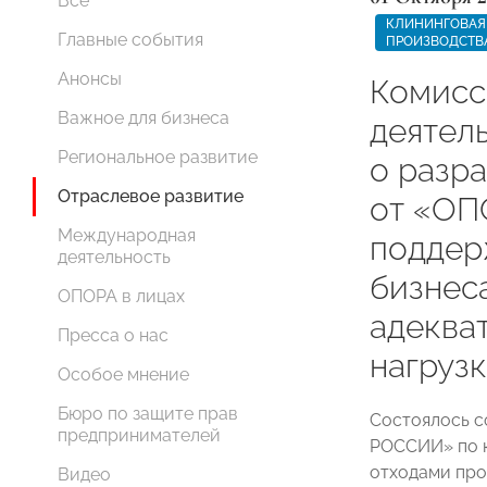
Все
КЛИНИНГОВАЯ 
Главные события
ПРОИЗВОДСТВ
Анонсы
Комисс
Важное для бизнеса
деятел
Региональное развитие
о разр
Отраслевое развитие
от «О
Международная
поддер
деятельность
бизнес
ОПОРА в лицах
адеква
Пресса о нас
нагруз
Особое мнение
Бюро по защите прав
Состоялось 
предпринимателей
РОССИИ» по к
отходами про
Видео