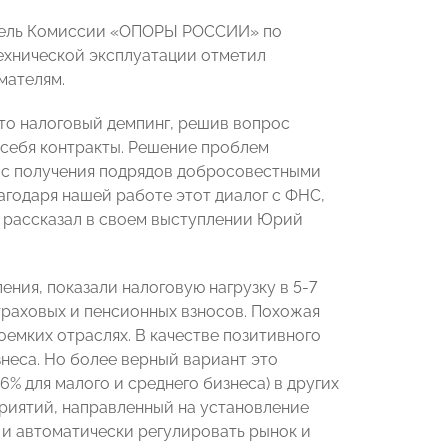
тель Комиссии «ОПОРЫ РОССИИ» по
технической эксплуатации отметил
мателям.
то налоговый демпинг, решив вопрос
 себя контракты. Решение проблем
, с получения подрядов добросовестными
агодаря нашей работе этот диалог с ФНС,
 рассказал в своем выступлении Юрий
ния, показали налоговую нагрузку в 5-7
 страховых и пенсионных взносов. Похожая
оемких отраслях. В качестве позитивного
неса. Но более верный вариант это
6% для малого и среднего бизнеса) в других
риятий, направленный на установление
 и автоматически регулировать рынок и