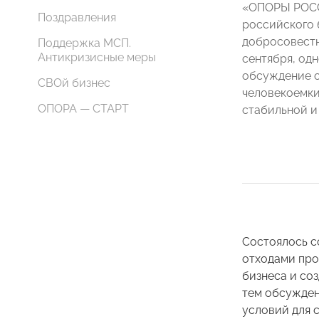
«ОПОРЫ РОСС
Поздравления
российского 
добросовестн
Поддержка МСП.
Антикризисные меры
сентября, од
обсуждение о
СВОй бизнес
человекоемки
ОПОРА — СТАРТ
стабильной и
Состоялось с
отходами про
бизнеса и со
тем обсужден
условий для 