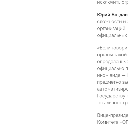
исключить ог
Юрий Богдан
сложности и 
организаций,
официальных 
«Если говори
органы такой
определенные
официально п
ином виде — 
предметно за
автоматизиро
Государству 
легального т
Вице-презид
Комитета «ОП