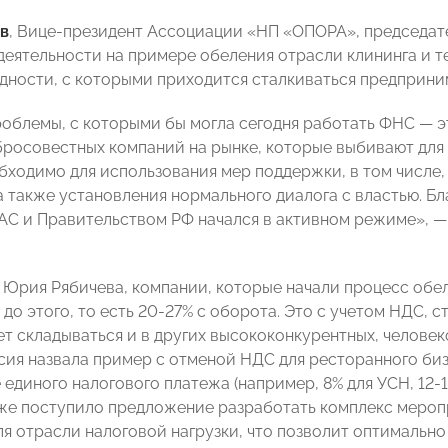
в
,
Вице-президент Ассоциации «НП «ОПОРА», председа
деятельности
на примере обеления отрасли клининга и 
дности, с которыми приходится сталкиваться предприни
облемы, с которыми бы могла сегодня работать ФНС — э
бросовестных компаний на рынке, которые выбивают для
бходимо для использования мер поддержки, в том числе
а также установления нормального диалога с властью. Бл
С и Правительством РФ начался в активном режиме», —
 Юрия Рябичева, компании, которые начали процесс обеле
 до этого, то есть 20-27% с оборота. Это с учетом НДС,
ет складываться и в других высококонкурентных, человек
сия назвала пример с отменой НДС для ресторанного биз
единого налогового платежа (например, 8% для УСН, 12-1
кже поступило предложение разработать комплекс мероп
ля отрасли налоговой нагрузки, что позволит оптимально