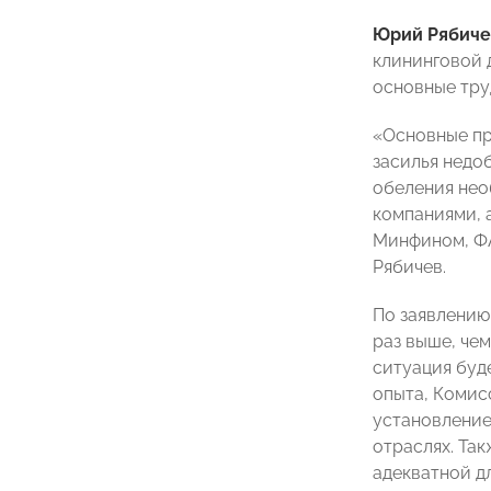
Юрий Рябиче
клининговой 
основные тру
«Основные пр
засилья недо
обеления нео
компаниями, 
Минфином, ФА
Рябичев.
По заявлению
раз выше, чем
ситуация буд
опыта, Комис
установление 
отраслях. Та
адекватной д