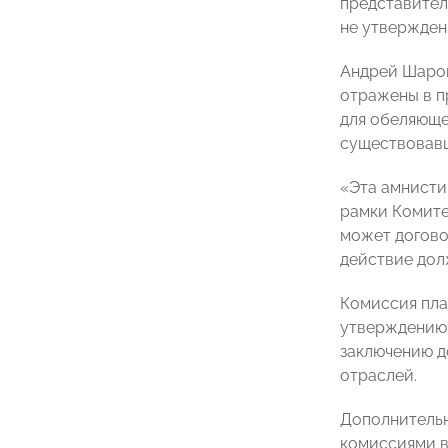
представител
не утвержден
Андрей Шаро
отражены в п
для обеляюще
существовавш
«Эта амнисти
рамки Комите
может догово
действие дол
Комиссия пла
утверждению 
заключению д
отраслей.
Дополнительн
комиссиями в