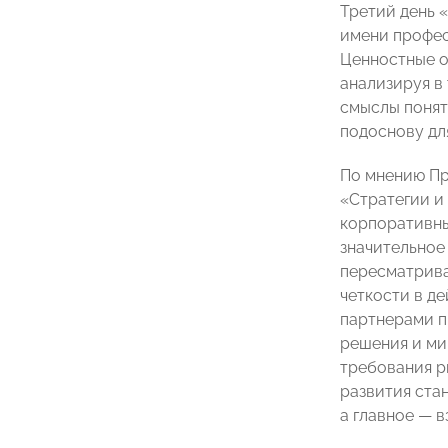
Третий день 
имени профес
Ценностные о
анализируя в
смыслы понят
подоснову дл
По мнению Пр
«Стратегии и 
корпоративн
значительное
пересматрива
четкости в д
партнерами п
решения и ми
требования р
развития ста
а главное — 