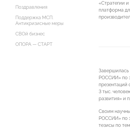
«Стратегии и
Поздравления
платформа дл
производител
Поддержка МСП.
Антикризисные меры
СВОй бизнес
ОПОРА — СТАРТ
Завершилась 
РОССИИ» по э
презентаций 
3 тыс. челов
развития» и 
Своим научны
РОССИИ» по э
тезисы по те