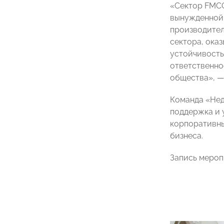
«Сектор FMCG
вынужденной 
производител
сектора, ока
устойчивость
ответственно
общества»,
—
Команда «Нед
поддержка и 
корпоративны
бизнеса.
Запись меро