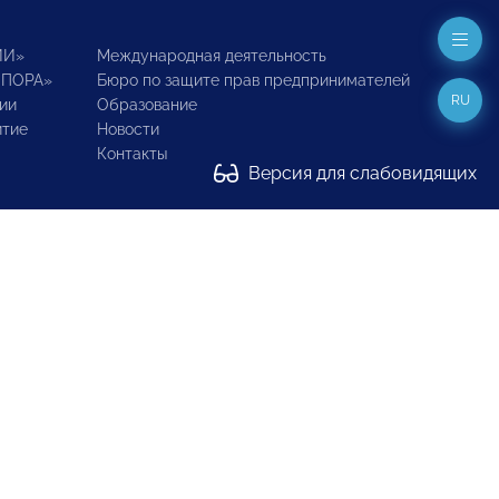
ИИ»
Международная деятельность
ОПОРА»
Бюро по защите прав предпринимателей
RU
ии
Образование
итие
Новости
Контакты
Версия для слабовидящих