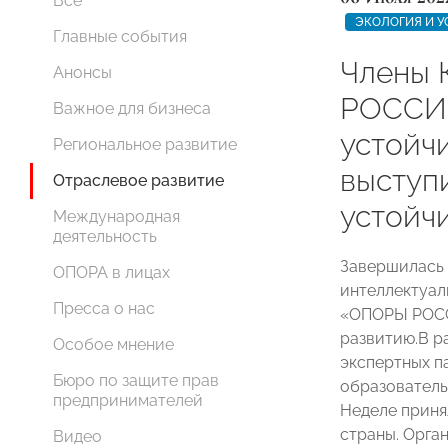
Все
ЭКОЛОГИЯ И У
Главные события
Члены 
Анонсы
РОССИИ
Важное для бизнеса
устойч
Региональное развитие
выступ
Отраслевое развитие
устойч
Международная
деятельность
Завершилась 
ОПОРА в лицах
интеллектуал
Пресса о нас
«ОПОРЫ РОСС
развитию.
В р
Особое мнение
экспертных п
Бюро по защите прав
образователь
предпринимателей
Неделе принял
страны. Орга
Видео