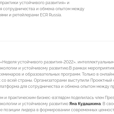
 практики устойчивого развития» и
я сотрудничества и обмена опытом между
ями и ретейлерами ECR Russia.
«Неделя устойчивого развития-2022», интеллектуальны
кологии и устойчивому развитию.
В рамках мероприятия
семинаров и образовательных программ. Только в онлай
ек со всей страны. Организаторами
выступили
Проектный о
платформа для сотрудничества и обмена опытом между п
м и практическим бизнес-взглядом поделилась член Пр
кологии и устойчивому развитию
Яна Кудашкина
.
В сво
ме позиции лидера в формировании современных ценносте