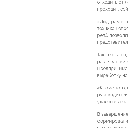
отходить от 
проходит, се
«Лидерам в с
техника невр
ред.), позво
представите
Также она под
разрываются 
Предпринимат
выработку но
«Кроме того,
руководителя
удален из нее
В завершение
формирования
стратегическ