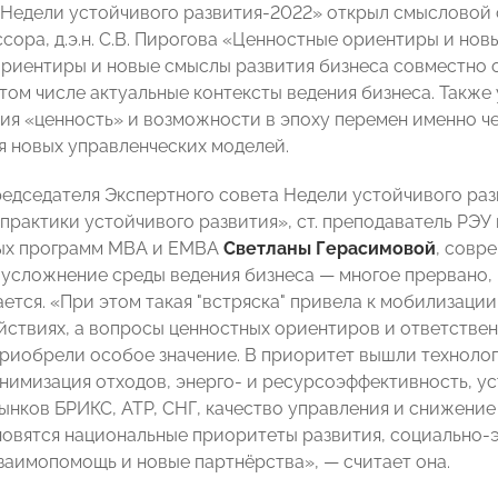
«Недели устойчивого развития-2022» открыл смысловой
сора, д.э.н. С.В. Пирогова «Ценностные ориентиры и нов
риентиры и новые смыслы развития бизнеса совместно о
 том числе актуальные контексты ведения бизнеса. Такж
ия «ценность» и возможности в эпоху перемен именно 
я новых управленческих моделей.
едседателя Экспертного совета Недели устойчивого раз
практики устойчивого развития», ст. преподаватель РЭУ 
ых программ МВА и EMBA
Светланы Герасимовой
, совр
 усложнение среды ведения бизнеса
—
многое прервано, 
ется. «При этом такая "встряска" привела к мобилизации
ействиях, а вопросы ценностных ориентиров и ответстве
риобрели особое значение. В приоритет вышли технолог
нимизация отходов, энерго- и ресурсоэффективность, ус
ынков БРИКС, АТР, СНГ, качество управления и снижение
новятся национальные приоритеты развития, социально-
взаимопомощь и новые партнёрства»,
— считает она
.