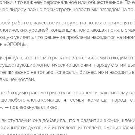
логики, что важнее: персональное или общественное. По
йчас лидеру важно посмотреть целостным взглядом на то,
воей работе в качестве инструмента полезно применять 
ологических уровней; концепция, помогающая понять смы
ляющую увидеть, что решение проблемы находится на ино
ль «ОПОРЫ»
.
черкнула, что, несмотря на то, что сейчас мы отходим от
существующие логистические цепочки, наряду с этим вы
елям важно не только «спасать» бизнес, но и находить в
вых ценностей.
 необходимо рассматривать все процессы как систему в
 до любого члена команды: я
—
семья
—
команда
—
народ
—
с
»,
— подчеркнула спикер
.
 выступления она добавила, что в развитии эко-мышлен
 личности: духовный интеллект, интеллект, эмоциональн
ое прогностическое видение.