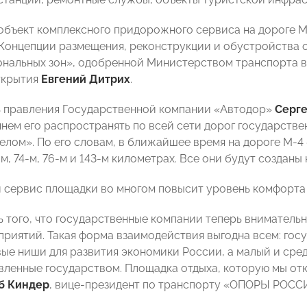
объект комплексного придорожного сервиса на дороге М
Концепции размещения, реконструкции и обустройства 
нальных зон», одобренной Министерством транспорта в 2
ткрытия
Евгений Дитрих
.
 правления Государственной компании «Автодор»
Серге
чнем его распространять по всей сети дорог государств
целом». По его словам, в ближайшее время на дороге М-
-м, 74-м, 76-м и 143-м километрах. Все они будут создан
 сервис площадки во многом повысит уровень комфорта 
 того, что государственные компании теперь внимательн
приятий. Такая форма взаимодействия выгодна всем: го
вые ниши для развития экономики России, а малый и сред
авленные государством. Площадка отдыха, которую мы отк
б Киндер
, вице-президент по транспорту «ОПОРЫ РОСС