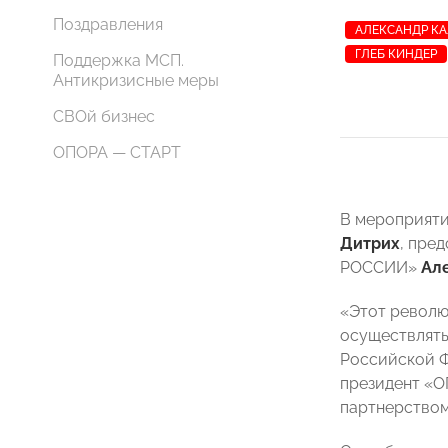
Поздравления
АЛЕКСАНДР К
ГЛЕБ КИНДЕР
Поддержка МСП.
Антикризисные меры
СВОй бизнес
ОПОРА — СТАРТ
В мероприяти
Дитрих
, пре
РОССИИ»
Ал
«Этот револю
осуществлять
Российской Фе
президент 
партнерством