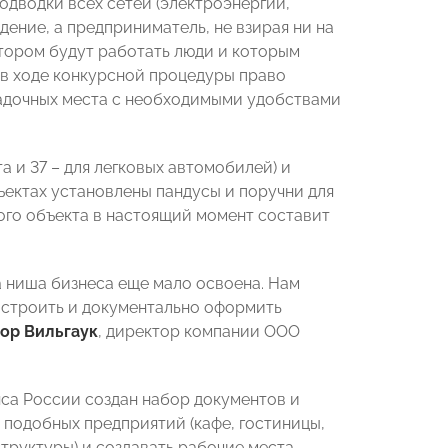
одводки всех сетей (электроэнергии,
ение, а предприниматель, не взирая ни на
отором будут работать люди и которым
 в ходе конкурсной процедуры право
садочных места с необходимыми удобствами
а и 37 – для легковых автомобилей) и
бъектах установлены пандусы и поручни для
го объекта в настоящий момент составит
а ниша бизнеса еще мало освоена. Нам
построить и документально оформить
ор Вильгаук
, директор компании ООО
са России создан набор документов и
 подобных предприятий (кафе, гостиницы,
руктуры) и создавать рабочие места.