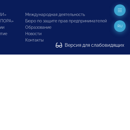
ИИ»
Международная деятельность
ОПОРА»
Бюро по защите прав предпринимателей
RU
ии
Образование
итие
Новости
Контакты
Версия для слабовидящих