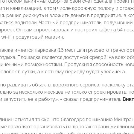
то госкомпания «Автодор» за свой счет сделала проект п
я и канализации), в том числе дорожную полосу и огражд
ия, решил рискнуть и вложить деньги в предприятие, в к
ваться водители. Частный предприниматель, получивший
проект. Он сам спроектировал и построил кафе на 54 по
wi-fi, продуктовый магазин.
акже имеется парковка (16 мест для грузового транспорт
 отдыха. Площадка является доступной средой: на всех о
ниченными возможностями. Пропускная способность ново
еловек в сутки, а к летнему периоду будет увеличена.
но развивать объекты дорожного сервиса, поскольку эт
ально за несколько месяцев не только спроектировать, 
и запустить ее в работу», - сказал предприниматель
Викт
линин отметил также, что благодаря пониманию Минтран
рые позволяют организовать на дорогах страны миллионы
станции, ремонтные службы, объекты туристской инфраст