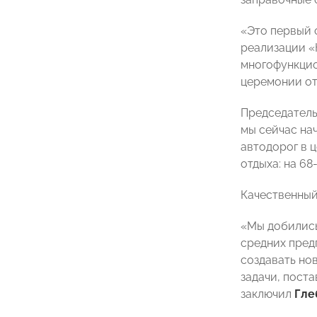
«Это первый 
реализации «
многофункцио
церемонии о
Председатель
мы сейчас на
автодорог в 
отдыха: на 68
Качественный
«Мы добились
средних пред
создавать но
задачи, пост
заключил
Гле