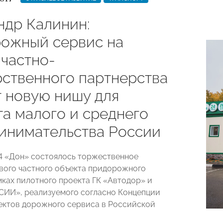
ндр Калинин:
ожный сервис на
 частно-
рственного партнерства
т новую нишу для
та малого и среднего
инимательства России
4 «Дон» состоялось торжественное
вого частного объекта придорожного
мках пилотного проекта ГК «Автодор» и
ИИ», реализуемого согласно Концепции
ектов дорожного сервиса в Российской