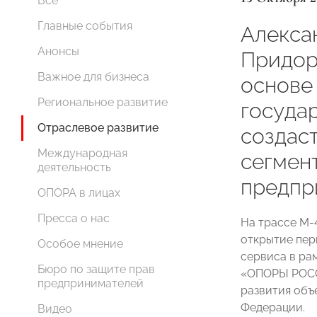
Все
Главные события
Алекса
Анонсы
Придор
Важное для бизнеса
основе
Региональное развитие
госуда
Отраслевое развитие
создас
Международная
сегмен
деятельность
предпр
ОПОРА в лицах
Пресса о нас
На трассе М-
открытие пер
Особое мнение
сервиса в ра
Бюро по защите прав
«ОПОРЫ РОСС
предпринимателей
развития объ
Федерации.
Видео