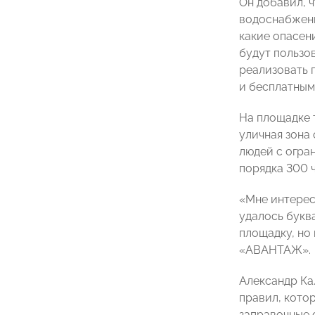
Он добавил, ч
водоснабжени
какие опасен
будут пользо
реализовать 
и бесплатным 
На площадке т
уличная зона
людей с огра
порядка 300 ч
«Мне интерес
удалось букв
площадку, но 
«АВАНТАЖ».
Александр Ка
правил, кото
заправочные 