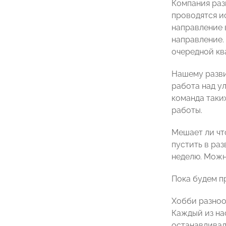
Компания раз
проводятся и
направление 
направление. 
очередной ква
Нашему разви
работа над у
команда таки
работы.
Мешает ли чт
пустить в раз
неделю. Можн
Пока будем п
Хобби разнооб
Каждый из нас
останавлива