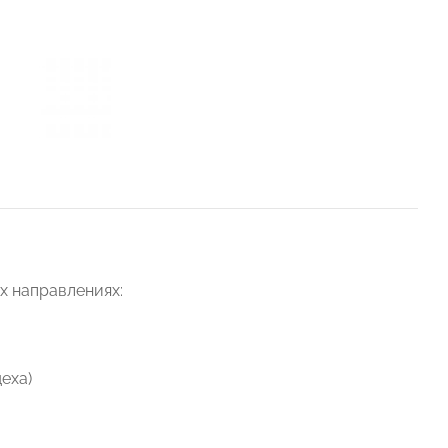
х направлениях:
еха)