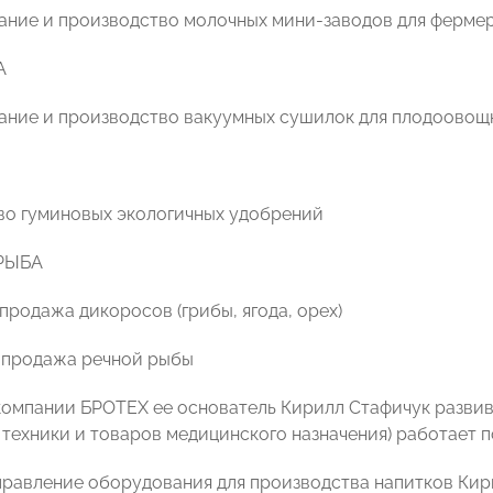
ание и производство молочных мини-заводов для фермер
А
ание и производство вакуумных сушилок для плодоовощ
во гуминовых экологичных удобрений
РЫБА
 продажа дикоросов (грибы, ягода, орех)
 продажа речной рыбы
компании БРОТЕХ ее основатель Кирилл Стафичук развива
техники и товаров медицинского назначения) работает по
правление оборудования для производства напитков Кири