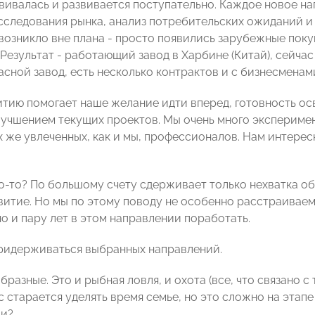
вивалась и развивается поступательно. Каждое новое н
сследования рынка, анализ потребительских ожиданий и
возникло вне плана - просто появились зарубежные поку
Результат - работающий завод в Харбине (Китай), сейчас
сной завод, есть несколько контрактов и с бизнесменами
тию помогает наше желание идти вперед, готовность ос
лучшением текущих проектов. Мы очень много эксперимен
х же увлеченных, как и мы, профессионалов. Нам интерес
о-то? По большому счету сдерживает только нехватка о
витие. Но мы по этому поводу не особенно расстраиваемс
о и пару лет в этом направлении поработать.
ридерживаться выбранных направлений.
разные. Это и рыбная ловля, и охота (все, что связано с
 старается уделять время семье, но это сложно на этапе
ли?