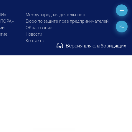
ИИ»
Международная деятельность
ОПОРА»
Бюро по защите прав предпринимателей
RU
ии
Образование
итие
Новости
Контакты
Версия для слабовидящих