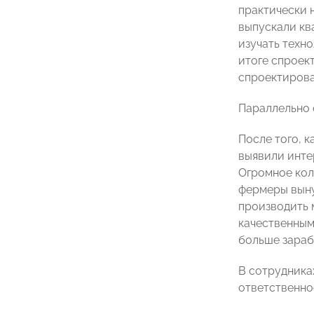
практически 
выпускали кв
изучать техн
итоге спроек
спроектирова
Параллельно о
После того, 
выявили инте
Огромное кол
фермеры выну
производить 
качественным
больше зараб
В сотрудника
ответственнос