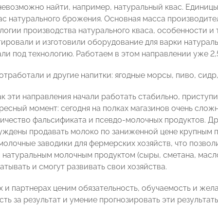
невозможно найти, например, натуральный квас. Единиц
ас натурального брожения. Основная масса производите
ологии производства натурального кваса, особенности и 
тировали и изготовили оборудование для варки натураль
ли под технологию. Работаем в этом направлении уже 2,5
тработали и другие напитки: ягодные морсы, пиво, сидр,
как эти направления начали работать стабильно, приступ
ресный момент: сегодня на полках магазинов очень слож
ичество фальсификата и псевдо-молочных продуктов. Дру
ждены продавать молоко по заниженной цене крупным 
молочные заводики для фермерских хозяйств, что позвол
 натуральным молочным продуктом (сыры, сметана, масло 
атывать и смогут развивать свои хозяйства.
х и партнерах ценим обязательность, обучаемость и жела
ть за результат и умение прогнозировать эти результаты