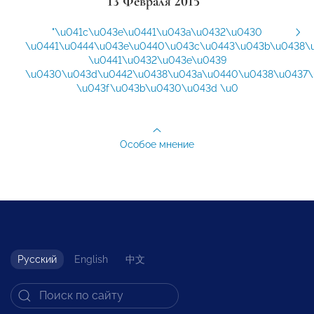
13 Февраля 2015
"\u041c\u043e\u0441\u043a\u0432\u0430
\u0441\u0444\u043e\u0440\u043c\u0443\u043b\u0438\
\u0441\u0432\u043e\u0439
\u0430\u043d\u0442\u0438\u043a\u0440\u0438\u0437\
\u043f\u043b\u0430\u043d \u0
Особое мнение
Русский
English
中文