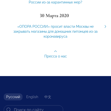
России из-за карантинных мер?
30 Марта 2020
«ОПОРА РОССИИ» просит власти Москвы не
закрывать магазины для домашних питомцев из-за
коронавируса
Пресса о нас
Русский
English
中文