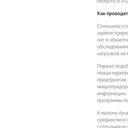
область (5,9%
Как проводят
Сплошное ста
зарегистриро
лет в обязат
обследование 
нагрузкой на
Первое подоб
Новая перепис
предприятий.
микропредпри
информации, 
программы по
К малому биз
среднесписоч
сотрудников д