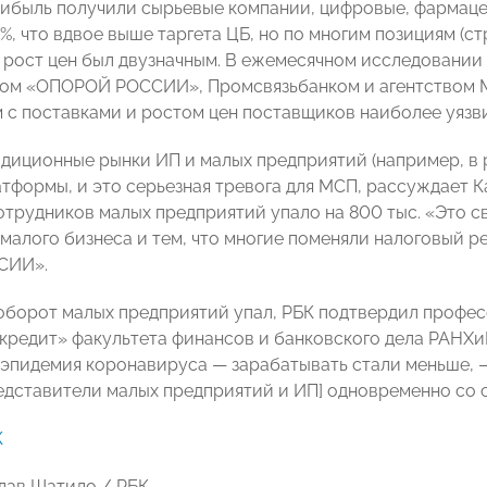
рибыль получили сырьевые компании, цифровые, фармаце
4%, что вдвое выше таргета ЦБ, но по многим позициям (
.) рост цен был двузначным. В ежемесячном исследовании
ом «ОПОРОЙ РОССИИ», Промсвязьбанком и агентством Ma
 с поставками и ростом цен поставщиков наиболее уязв
адиционные рынки ИП и малых предприятий (например, в 
формы, и это серьезная тревога для МСП, рассуждает Кал
отрудников малых предприятий упало на 800 тыс. «Это с
малого бизнеса и тем, что многие поменяли налоговый р
СИИ».
о оборот малых предприятий упал, РБК подтвердил профе
кредит» факультета финансов и банковского дела РАНХ
 эпидемия коронавируса — зарабатывать стали меньше, 
редставители малых предприятий и ИП] одновременно со
К
лав Шатило / РБК