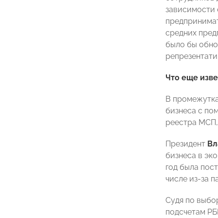
зависимости 
предпринимате
средних пред
было бы обно
репрезентати
Что еще изве
В промежутка
бизнеса с по
реестра МСП,
Президент
Вл
бизнеса в эк
год была пос
числе из-за п
Судя по выбо
подсчетам РБК