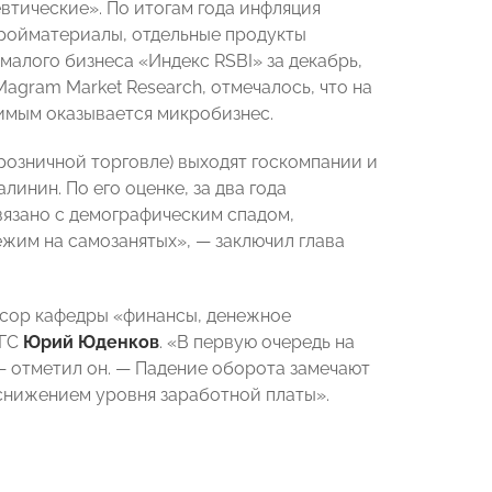
втические». По итогам года инфляция
стройматериалы, отдельные продукты
 малого бизнеса «Индекс RSBI» за декабрь,
gram Market Research, отмечалось, что на
имым оказывается микробизнес.
розничной торговле) выходят госкомпании и
инин. По его оценке, за два года
вязано с демографическим спадом,
ежим на самозанятых», — заключил глава
ссор кафедры «финансы, денежное
иГС
Юрий Юденков
. «В первую очередь на
— отметил он. — Падение оборота замечают
 снижением уровня заработной платы».