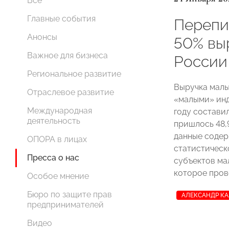
Все
Главные события
Перепи
Анонсы
50% вы
Важное для бизнеса
России
Региональное развитие
Выручка малы
Отраслевое развитие
«малыми» ин
Международная
году составил
деятельность
пришлось 48,9
данные содер
ОПОРА в лицах
статистическ
Пресса о нас
субъектов ма
которое прово
Особое мнение
Бюро по защите прав
АЛЕКСАНДР К
предпринимателей
Видео