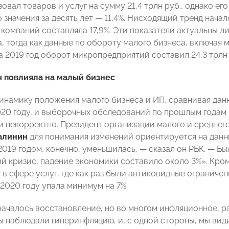
овал товаров и услуг на сумму 21,4 трлн руб., однако ег
значения за десять лет — 11,4%. Нисходящий тренд началс
компаний составляла 17,9%. Эти показатели актуальны л
, тогда как данные по обороту малого бизнеса, включая 
За 2019 год оборот микропредприятий составил 24,3 трлн
 повлияла на малый бизнес
инамику положения малого бизнеса и ИП, сравнивая дан
020 году, и выборочных обследований по прошлым годам и
и некорректно. Президент организации малого и средн
алинин
для понимания изменений ориентируется на данн
019 годом, конечно, уменьшилась, — сказал он РБК. — Бы
й кризис, падение экономики составило около 3%». Кром
в сфере услуг, где как раз были антиковидные ограничени
 2020 году упала минимум на 7%.
 началось восстановление, но во многом инфляционное, р
мы наблюдали гиперинфляцию, и, с одной стороны, мы ви