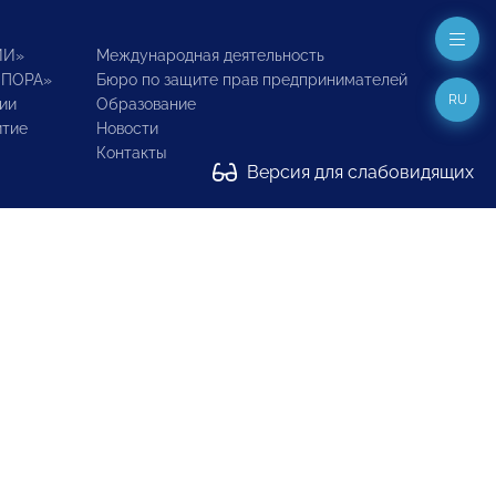
ИИ»
Международная деятельность
ОПОРА»
Бюро по защите прав предпринимателей
RU
ии
Образование
итие
Новости
Контакты
Версия для слабовидящих