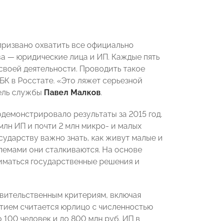
призвано охватить все официально
а — юридические лица и ИП. Каждые пять
своей деятельности. Проводить такое
БК в Росстате. «Это ляжет серьезной
тель службы
Павел Малков
.
демонстрировало результаты за 2015 год.
 млн ИП и почти 2 млн микро- и малых
сударству важно знать, как живут малые и
лемами они сталкиваются. На основе
иматься государственные решения и
авительственным критериям, включая
тием считается юрлицо с численностью
о 100 человек и до 800 млн руб. ИП в