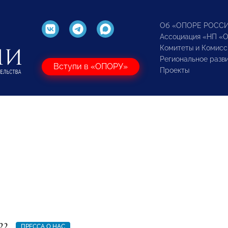
Об «ОПОРЕ РОСС
Ассоциация «НП «
Комитеты и Комисс
Региональное разв
Вступи в «ОПОРУ»
Проекты
22
ПРЕССА О НАС