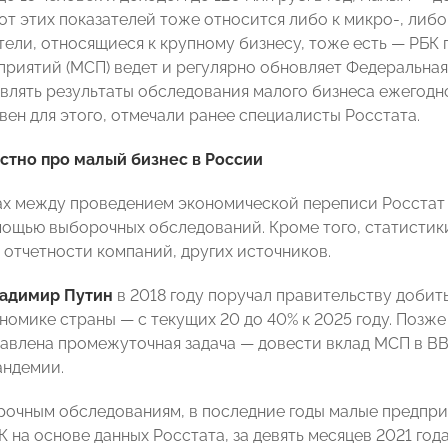
от этих показателей тоже относится либо к микро-, либ
ли, относящиеся к крупному бизнесу, тоже есть — РБК пи
приятий (МСП) ведет и регулярно обновляет Федеральная
влять результаты обследования малого бизнеса ежегодн
вен для этого, отмечали ранее специалисты Росстата.
стно про малый бизнес в России
х между проведением экономической переписи Росстат 
мощью выборочных обследований. Кроме того, статистик
 отчетности компаний, других источников.
адимир Путин
в 2018 году поручал правительству добит
ономике страны — с текущих 20 до 40% к 2025 году. Позж
тавлена промежуточная задача — довести вклад МСП в ВВП
андемии.
рочным обследованиям, в последние годы малые предпри
 на основе данных Росстата, за девять месяцев 2021 год