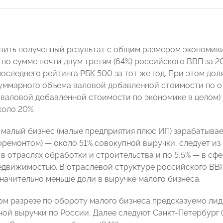
вить полученный результат с общим размером экономики
по сумме почти двум третям (64%) российского ВВП за 20
оследнего рейтинга РБК 500 за тот же год. При этом дол
уммарного объема валовой добавленной стоимости по о
 валовой добавленной стоимости по экономике в целом) в
коло 20%.
 малый бизнес (малые предприятия плюс ИП) зарабатывае
торемонтом) — около 51% совокупной выручки, следует и
 в отраслях обработки и строительства и по 5,5% — в с
едвижимостью. В отраслевой структуре российского ВВП
значительно меньше доли в выручке малого бизнеса.
ом разрезе по обороту малого бизнеса предсказуемо ли
ной выручки по России. Далее следуют Санкт-Петербург (