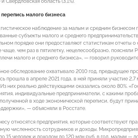
) и Свердловская область (3,1%).
 перепись малого бизнеса
тистическое наблюдение за малым и средним бизнесом 
ванные субъекты малого и среднего предпринимательств
ельном порядке они предоставляют статистикам отчеты о 
чаще, чем раз в пятилетку, нецелесообразно, поясняли Р
 плечи малого и среднего бизнеса», — говорил руководи
ное обследование охватывало 2010 год, предыдущее про
ь прошла в апреле 2021 года, в ней приняли участие 2,7
 Из них реально действующими оказались около 80%. «Го
ятия, индивидуальные предприниматели, с какими проб
полученной в ходе экономической переписи, будут прин
ддержки», — объясняли в Росстате.
несу относятся предприятия, которые соответствуют пр
ную численность сотрудников и доходы. Микропредприя
о 15 человек и доходом до 120 млн руб. в год, малым — д