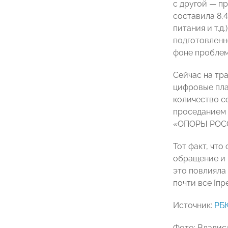
с другой — п
составила 8,
питания и т.д
подготовленн
фоне проблем
Сейчас на тр
цифровые плат
количество с
проседанием 
«ОПОРЫ РОС
Тот факт, чт
обращение и 
это повлияла
почти все [п
Источник:
РБ
Фото: Владис