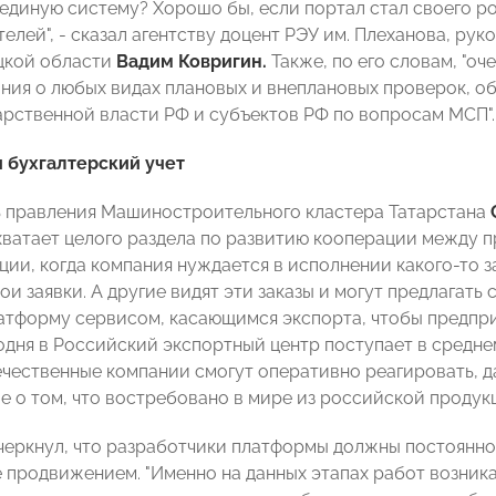
 единую систему? Хорошо бы, если портал стал своего р
елей", - сказал агентству доцент РЭУ им. Плеханова, ру
цкой области
Вадим Ковригин.
Также, по его словам, "о
ия о любых видах плановых и внеплановых проверок, об
арственной власти РФ и субъектов РФ по вопросам МСП".
 бухгалтерский учет
 правления Машиностроительного кластера Татарстана
хватает целого раздела по развитию кооперации между п
ции, когда компания нуждается в исполнении какого-то з
и заявки. А другие видят эти заказы и могут предлагать с
атформу сервисом, касающимся экспорта, чтобы предпр
одня в Российский экспортный центр поступает в среднем
течественные компании смогут оперативно реагировать, 
е о том, что востребовано в мире из российской продукц
еркнул, что разработчики платформы должны постоянн
е продвижением. "Именно на данных этапах работ возник