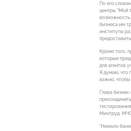
По его слова
центры "Мой 
возможность, 
бизнеса им т
институты ра
предоставить 
Кроме того, 
которые пред
для агентов у
Я думаю, что
важно, чтобы
Глава бизне
присоединятьс
тестирования
Минтруд, МЧС
"Немало банк