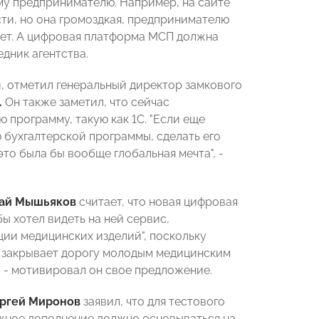
му предпринимателю. Например, на сайте
и, но она громоздкая, предпринимателю
нет. А цифровая платформа МСП должна
едник агентства.
й, отметил генеральный директор замкового
.
Он также заметил, что сейчас
 программу, такую как 1С. "Если еще
 бухгалтерской программы, сделать его
то была бы вообще глобальная мечта", -
ай Мышьяков
считает, что новая цифровая
ы хотел видеть на ней сервис,
ии медицинских изделий", поскольку
о закрывает дорогу молодым медицинским
, - мотивировал он свое предложение.
ргей Миронов
заявил, что для тестового
ожное дополнение должно основываться на