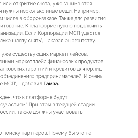
я или открытие счета, уже занимаются
м нужны несколько иные вещи. Например,
м числе в оборонзаказе. Также для развития
дитование. К платформе нужно подключить
ганизации. Если Корпорации МСП удастся
ко шляпу снять", - сказал он агентству.
я уже существующих маркетплейсов,
венный маркетплейс финансовых продуктов
банковских гарантий и кредитов для юрлиц.
х объединениях предпринимателей. И очень
е МСП", - добавил
Гамза.
ден, что к платформе будут
осучастием". При этом в текущей стадии
оссии, также должны участвовать
о поиску партнеров. Почему бы это не