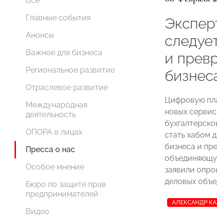
Все
Главные события
Экспер
Анонсы
следуе
Важное для бизнеса
и превр
Региональное развитие
бизнес
Отраслевое развитие
Цифровую пл
Международная
новых сервисо
деятельность
бухгалтерской
ОПОРА в лицах
стать хабом д
бизнеса и пр
Пресса о нас
объединяющу
Особое мнение
заявили опро
деловых объе
Бюро по защите прав
предпринимателей
АЛЕКСАНДР К
Видео