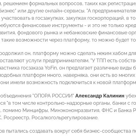
м, решением формальных вопросов, таких как регистраци
бизнес" или другие онлайн-сервисы. "А предпринимателя
участвовать в госзакупках, закупках госкорпораций, в то
ребуются финансовые инструменты - и это не только кре
звития, фондового рынка и небанковские финансовые ор
такие возможности через платформу, то можно будет толь
продолжил он, платформу можно сделать неким хабом дл
оставляют услуги предпринимателям. "У ТПП есть собст
частника госзаказа YoFin, он предлагает различные виды 
 подобных платформ много, наверняка, они есть во многи
 они имели возможность подключиться к новой платформ
с-объединения "ОПОРА РОССИИ"
Александр Калинин
убеж
я "в том числе контрольно-надзорные органы, банки с г
, помимо Минцифры, Минэкономразвития, ФНС и Банка Р
, Росреестр, Росалкогольрегулирование.
ов пытались создавать вокруг себя бизнес-сообщества п