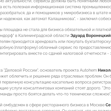
мо актуальности, сервисы должны быть понятными любо
 есть полезная информационная система промышленност
 разобраться, да и помощников у микробизнеса в штате 
и надежная, как автомат Калашникова", - заключил собес
бы площадка не стала для бизнеса обязательной и платно
ендорф" в Калининградской области
Эдуард Воронецкий
елям приходится арендовать или покупать бухгалтерскую
добную [платформу] облачный сервис по предоставлению
нтегрировать вместе со сдачей налоговой отчетности - э
та "Деловой России", основатель проекта Autohem
Никол
жет облегчить и решение ряда отраслевых проблем. Он б
 первичную консультацию касательно вопроса регистрац
щие услуги консалтинговых компаний стоят дорого. "Эт
оманды просто боятся делать что-то технически сложное"
 омбудсмен в сфере ресторанного бизнеса в Москве
Се
латформе достаточно сервисов. Он считает, что их возм