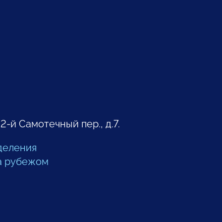
 2-й Самотечный пер., д.7.
деления
а рубежом