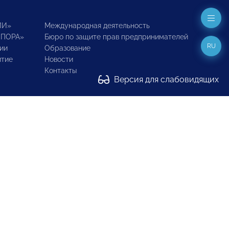
ИИ»
Международная деятельность
ОПОРА»
Бюро по защите прав предпринимателей
RU
ии
Образование
итие
Новости
Контакты
Версия для слабовидящих