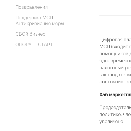
Поздравления
Поддержка МСП.
Антикризисные меры
СВОй бизнес
Цифровая пла
ОПОРА — СТАРТ
МСП (входит 
помощников д
одновременно
налоговый ре
законодатель
состоянию рос
Хаб маркетпл
Председатель
политике, чл
увеличено.