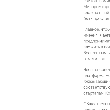
сайтов. Поми
Минпромторга
сложно в ней
быть простая 
Главное, что
имения "Ланг
предпринимат
вложить в по
бесплатным, и
отметил он.
Член генсове
платформа мо
"оказывающий
соответствую
стартапам. К
Общественный
периода на п