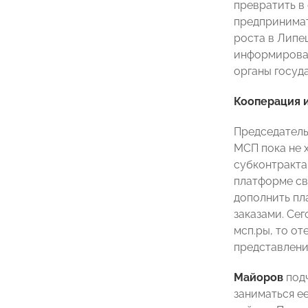
превратить в
предпринимат
роста в Липе
информирован
органы госуд
Кооперация и
Председатель
МСП пока не 
субконтракта
платформе сво
дополнить пл
заказами. Сег
мсп.ры, то о
представлени
Майоров
подч
заниматься е