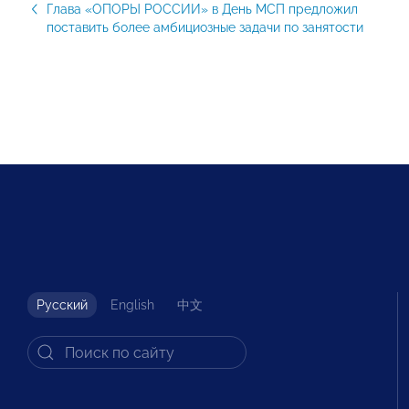
Глава «ОПОРЫ РОССИИ» в День МСП предложил
поставить более амбициозные задачи по занятости
Русский
English
中文