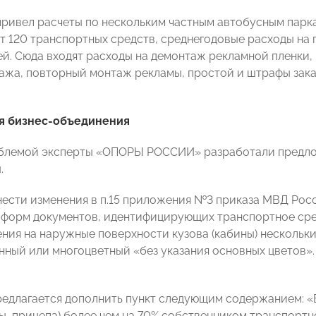
привел расчеты по нескольким частным автобусным паркам
т 120 транспортных средств, среднегодовые расходы на 
лей. Сюда входят расходы на демонтаж рекламной пленки
ажа, повторный монтаж рекламы, простой и штрафы заказ
 бизнес-объединения
облемой эксперты «ОПОРЫ РОССИИ» разработали предл
.
нести изменения в п.15 приложения №3 приказа МВД Росс
форм документов, идентифицирующих транспортное средс
ения на наружные поверхности кузова (кабины) нескольки
ный или многоцветный «без указания основных цветов».
редлагается дополнить пункт следующим содержанием: «
ны, прицепа) более чем на 70% собственником транспортн