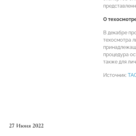
представленн
О техосмотр
В декабре пр
техосмотра л
принадлежащи
процедура ос
также для ли
Источник:
ТА
27 Июня 2022