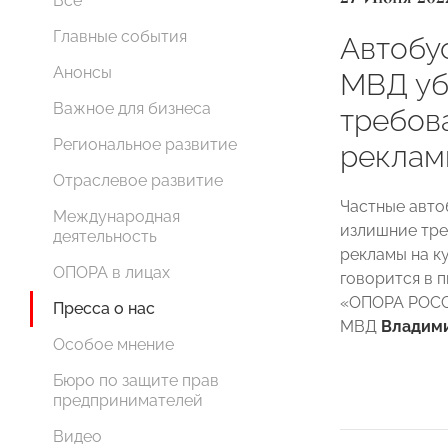
Все
Главные события
Автобу
Анонсы
МВД уб
Важное для бизнеса
требов
Региональное развитие
реклам
Отраслевое развитие
Частные авто
Международная
излишние тре
деятельность
рекламы на к
ОПОРА в лицах
говорится в 
«ОПОРА РОС
Пресса о нас
МВД
Владим
Особое мнение
Бюро по защите прав
предпринимателей
Видео