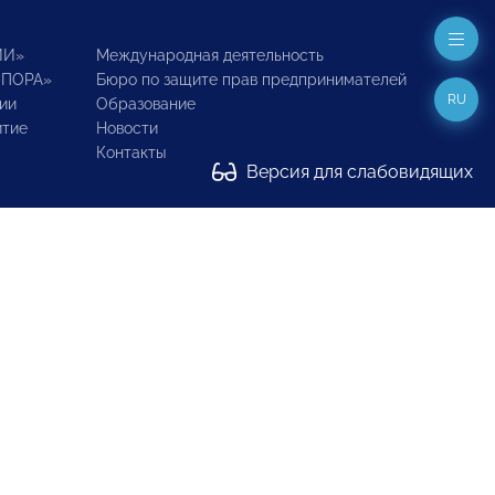
ИИ»
Международная деятельность
ОПОРА»
Бюро по защите прав предпринимателей
RU
ии
Образование
итие
Новости
Контакты
Версия для слабовидящих