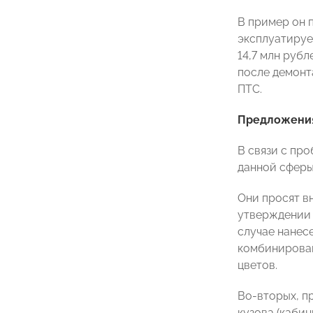
В пример он 
эксплуатируе
14,7 млн руб
после демонт
ПTC.
Предложения
В связи c пр
данной сферы
Они просят в
утверждении 
случае нанес
комбинирован
цветов.
Во-вторых, п
кузова (каби