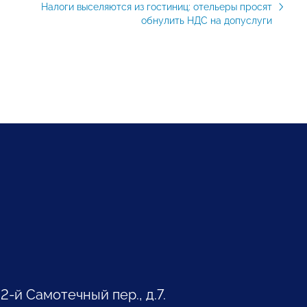
Налоги выселяются из гостиниц: отельеры просят
обнулить НДС на допуслуги
 2-й Самотечный пер., д.7.