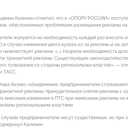
щении Калинин отметил, что в «ОПОРУ РОССИИ» поступа
нов, обеспокоенных проблемами размещения рекламы на 
тели жалуются на необходимость каждый раз вносить и
) в случае изменения цвета кузова из-за рекламы и на за
ве наличествует реклама. <…> Назрела необходимость до
сти транзитной рекламы. Существующее законодательств
ого толкования со стороны региональных властей», — отм
и ТАСС.
глава бизнес-объединения, предприниматели сталкиваю
ранзитной рекламы: принудительное снятие рекламы с к
ь внесения изменения в ПТС при нанесении рекламы на 
екламы региональными властями.
х случаях предприниматели несут существенные, но при
одчеркнул Калинин.