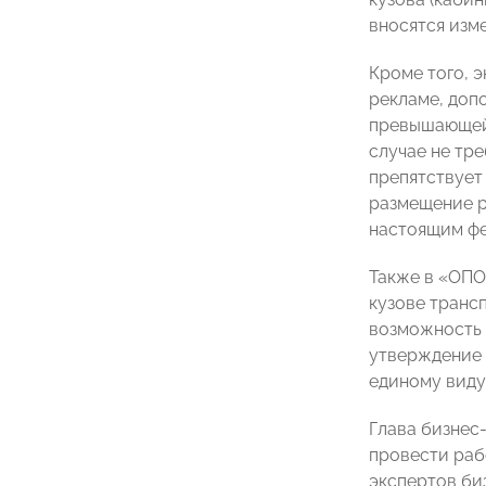
вносятся изм
Кроме того, э
рекламе, допо
превышающей 
случае не тр
препятствует
размещение р
настоящим фе
Также в «ОПО
кузове транс
возможность 
утверждение 
единому виду
Глава бизнес
провести раб
экспертов би