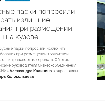
сные парки попросили
рать излишние
ания при размещении
ы на кузове
бусные парки попросили исключить
бования при размещении транзитной
узовах транспортных средств. Об этом
письме руководителя бизнес-объединения
СИИ»
Александра Калинина
в адрес главы
ира Колокольцева
.