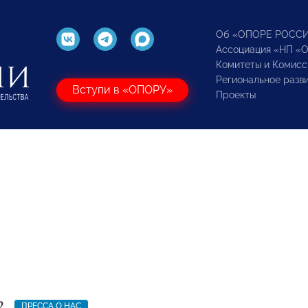
Об «ОПОРЕ РОСС
Ассоциация «НП «
Комитеты и Комисс
Региональное разв
Вступи в «ОПОРУ»
Проекты
2
ПРЕССА О НАС