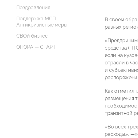
Поздравления
Поддержка МСП.
В своем обра
Антикризисные меры
разных регио
СВОй бизнес
«Предпринима
ОПОРА — СТАРТ
средства (ПТС
если на кузо
отрасли в ча
и субъективн
распоряжени
Как отметил 
размещения т
необходимост
транзитной р
«Во всех тре
расходы», —п