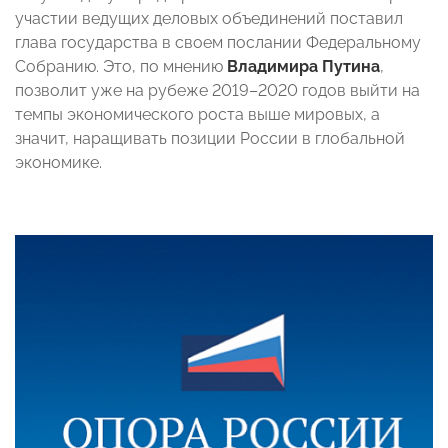
участии ведущих деловых объединений поставил
глава государства в своем послании Федеральному
Собранию. Это, по мнению
Владимира Путина
,
позволит уже на рубеже 2019–2020 годов выйти на
темпы экономического роста выше мировых, а
значит, наращивать позиции России в глобальной
экономике.