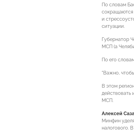
По словам Ба
сокращаются 
и стрессоуст
ситуации.
Губернатор 
МСП (а Челяб
По его слова
"Важно, чтобы
В этом регио
действовать 
МСП.
Алексей Саз
Минфин уделя
налогового. 