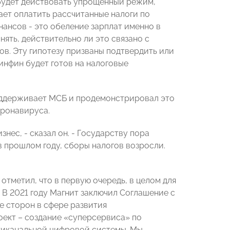
будет действовать упрощенный режим,
ает оплатить рассчитанные налоги по
ансов - это обеление зарплат именно в
онять, действительно ли это связано с
в. Эту гипотезу призваны подтвердить или
инфин будет готов на налоговые
ддерживает МСБ и продемонстрировал это
оронавируса.
нес, - сказал он. - Государству пора
в прошлом году, сборы налогов возросли.
 отметил, что в первую очередь, в целом для
 В 2021 году Магнит заключил Соглашение с
 сторон в сфере развития
оект – создание «суперсервиса» по
тиканальной цифровой системы. Мы