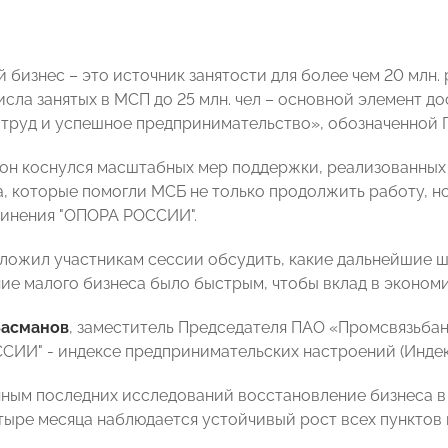
 бизнес – это источник занятости для более чем 20 млн.
исла занятых в МСП до 25 млн. чел – основной элемент 
труд и успешное предпринимательство», обозначенной Пр
 он коснулся масштабных мер поддержки, реализованных
, которые помогли МСБ не только продолжить работу, но
инения "ОПОРА РОССИИ".
ложил участникам сессии обсудить, какие дальнейшие ш
ие малого бизнеса было быстрым, чтобы вклад в эконом
Басманов
, заместитель Председателя ПАО «Промсвязьбан
ИИ" - индексе предпринимательских настроений (Индекс
нным последних исследований восстановление бизнеса в 2
ыре месяца наблюдается устойчивый рост всех пунктов ин