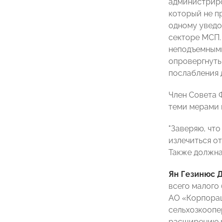
администриро
который не п
одному уведо
секторе МСП. 
неподъемными
опровергнуть
послабления 
Член Совета
теми мерами 
"Заверяю, что
излечиться о
Также должна
Ян Гезинюс 
всего малого
АО «Корпорац
сельхозкоопе
расширению р