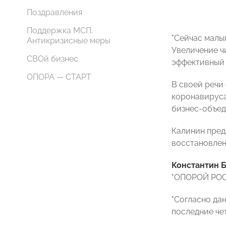
Поздравления
Поддержка МСП.
"Сейчас малый
Антикризисные меры
Увеличение ч
СВОй бизнес
эффективный 
ОПОРА — СТАРТ
В своей речи
коронавируса
бизнес-объед
Калинин пред
восстановлен
Константин 
"ОПОРОЙ РОСС
"Согласно да
последние чет