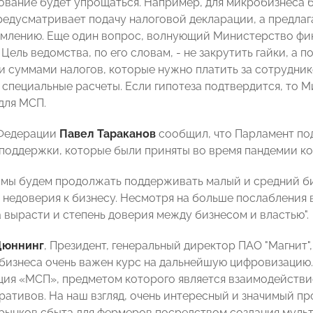
вание будет упрощаться. Например, для микробизнеса 
редусматривает подачу налоговой декларации, а предлаг
млению. Еще один вопрос, волнующий Министерство фин
Цель ведомства, по его словам, - не закрутить гайки, а п
 суммами налогов, которые нужно платить за сотруднико
 специальные расчеты. Если гипотеза подтвердится, то М
для МСП.
 Федерации
Павел Тараканов
сообщил, что Парламент по
поддержки, которые были приняты во время пандемии к
 мы будем продолжать поддерживать малый и средний биз
т недоверия к бизнесу. Несмотря на больше послабления 
 вырасти и степень доверия между бизнесом и властью".
Дюннинг
, Президент, генеральный директор ПАО "Магнит",
 бизнеса очень важен курс на дальнейшую цифровизацию.
ия «МСП», предметом которого является взаимодействие
ративов. На наш взгляд, очень интересный и значимый пр
ынков сбыта для фермеров посредством создания муль