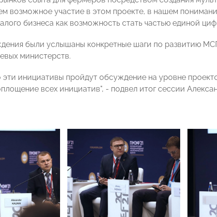
м возможное участие в этом проекте, в нашем пониман
малого бизнеса как возможность стать частью единой ци
ждения были услышаны конкретные шаги по развитию МСП
евых министерств.
о эти инициативы пройдут обсуждение на уровне проекто
площение всех инициатив", - подвел итог сессии Алекса