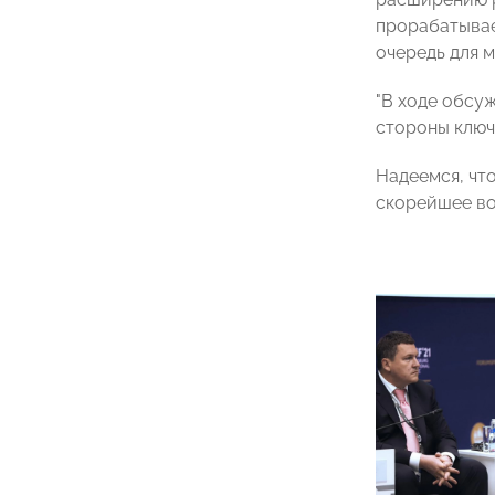
прорабатывае
очередь для 
"В ходе обсу
стороны ключ
Надеемся, чт
скорейшее во