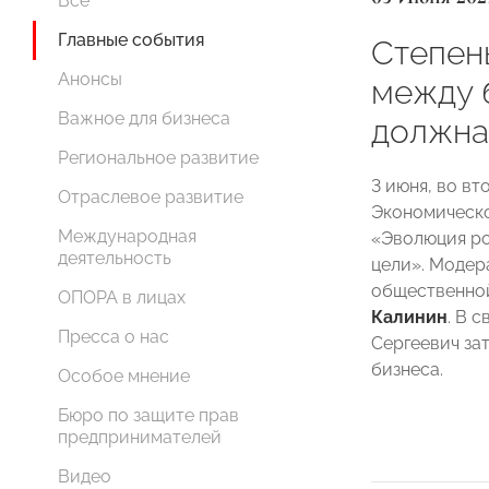
Все
Главные события
Степен
Анонсы
между 
Важное для бизнеса
должна
Региональное развитие
3 июня, во в
Отраслевое развитие
Экономическо
Международная
«Эволюция ро
деятельность
цели». Модер
общественно
ОПОРА в лицах
Калинин
. В 
Пресса о нас
Сергеевич за
бизнеса.
Особое мнение
Бюро по защите прав
предпринимателей
Видео