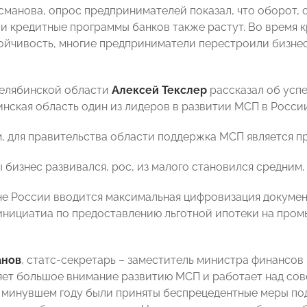
сманова, опрос предпринимателей показал, что оборот,
и кредитные программы банков также растут. Во время
ойчивость, многие предприниматели перестроили бизнес
Челябинской области
Алексей Текслер
рассказал об усп
инская область один из лидеров в развитии МСП в России
м, для правительства области поддержка МСП является 
 бизнес развивался, рос, из малого становился средним, а
не России вводится максимальная цифровизация докумен
инициатиа по предоставлению льготной ипотеки на про
анов
, статс-секретарь – заместитель министра финансов
ет большое внимание развитию МСП и работает над сов
В минувшем году были приняты беспрецедентные меры по