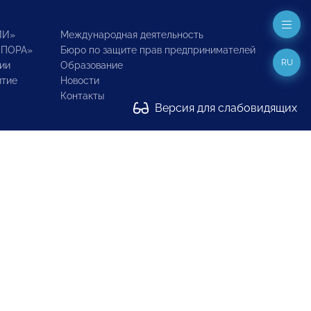
ИИ»
Международная деятельность
ОПОРА»
Бюро по защите прав предпринимателей
RU
ии
Образование
итие
Новости
Контакты
Версия для слабовидящих