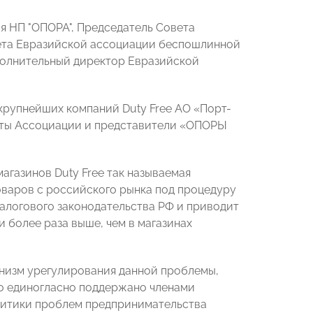
я НП "ОПОРА", Председатель Совета
ета Евразийской ассоциации беспошлинной
полнительный директор Евразийской
крупнейших компаний Duty Free АО «Порт-
рты Ассоциации и представители «ОПОРЫ
газинов Duty Free так называемая
варов с российского рынка под процедуру
алогового законодательства РФ и приводит
а и более раза выше, чем в магазинах
низм урегулирования данной проблемы,
о единогласно поддержано членами
алитики проблем предпринимательства