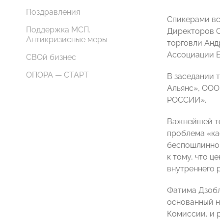
Поздравления
Спикерами вс
Поддержка МСП.
Директоров О
Антикризисные меры
торговли Анд
Ассоциации Б
СВОй бизнес
ОПОРА — СТАРТ
В заседании 
Альянс», ООО
РОССИИ».
Важнейшей те
проблема «ка
беспошлинной
к тому, что ц
внутреннего 
Фатима Дзобл
основанный н
Комиссии, и 