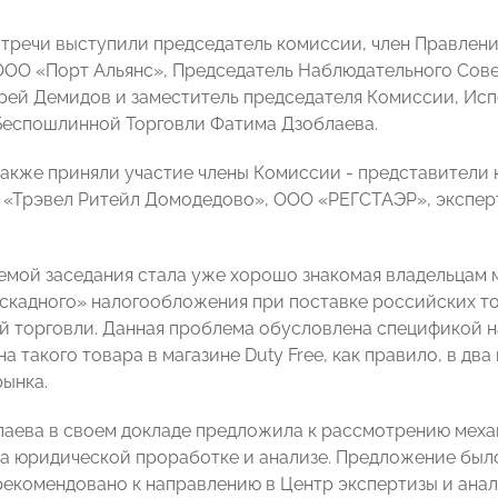
тречи выступили председатель комиссии, член Правлени
ОО «Порт Альянс», Председатель Наблюдательного Сов
рей Демидов и заместитель председателя Комиссии, Ис
еспошлинной Торговли Фатима Дзоблаева.
также приняли участие члены Комиссии - представители 
 «Трэвел Ритейл Домодедово», ООО «РЕГСТАЭР», экспе
мой заседания стала уже хорошо знакомая владельцам ма
скадного» налогообложения при поставке российских то
 торговли. Данная проблема обусловлена спецификой н
ена такого товара в магазине Duty Free, как правило, в дв
рынка.
аева в своем докладе предложила к рассмотрению меха
а юридической проработке и анализе. Предложение был
рекомендовано к направлению в Центр экспертизы и ан