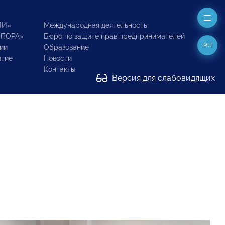
ИИ»
Международная деятельность
ОПОРА»
Бюро по защите прав предпринимателей
RU
ии
Образование
итие
Новости
Контакты
Версия для слабовидящих