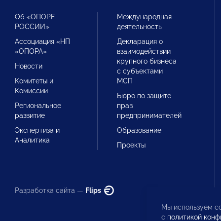
Об «ОПОРЕ
Международная
РОССИИ»
деятельность
Ассоциация «НП
Декларация о
«ОПОРА»
взаимодействии
крупного бизнеса
Новости
с субъектами
Комитеты и
МСП
Комиссии
Бюро по защите
Региональное
прав
развитие
предпринимателей
Экспертиза и
Образование
Аналитика
Проекты
Разработка сайта —
Flips
Мы используем co
с
политикой конф