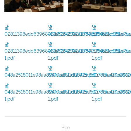
02811398edd6396803a00342321a1d84.pdf
417b526887480f758fb750e9cd81eade.
7284621d051b7be
02811398edd6396803a00342321a1d84-
417b526887480f758fb750e9cd81eade
7284621d051b7be
1.pdf
1.pdf
1.pdf
048a2518011e98aa894fced7a1dbb425.pdf
6599ad81a913715d8f11788bc97c0680
d07cf5e410e8912
048a2518011e98aa894fced7a1dbb425-
6599ad81a913715d8f11788bc97c0680
d07cf5e410e8912
1.pdf
1.pdf
1.pdf
Все