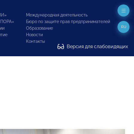
ИИ»
Международная деятельность
ОПОРА»
Бюро по защите прав предпринимателей
RU
ии
Образование
итие
Новости
Контакты
Версия для слабовидящих