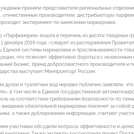
суждении приняли представители региональных отделе
 отечественные производители, дистрибьюторы парфюме
проходит эксперимент по нанесению маркировки.
о «Парфюмерия» вошла в перечень из десяти товарных гр
1 декабря 2019 года –следует из распоряжения Правитель
ь Единой системы маркировки и прослеживаемости това
укции, что позволит эффективно бороться с незаконны
льный бизнес, бренд добросовестного производителя и 
дарства выступает Минпромторг России.
и духов и туалетных вод нередко публично заявляли, что
ля», в том числе в Единой государственной автоматизи
роль на соответствие требованиям безопасности по техн
о введение обязательной маркировки повлечет за собой 
ынка, а также дублирование информации, считают участ
ания участники обсудили вопросы эффективности и целе
её внедрения. Также эксперты рассмотрели проект Пост