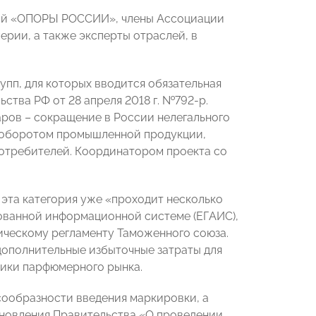
ний «ОПОРЫ РОССИИ», члены Ассоциации
рии, а также эксперты отраслей, в
упп, для которых вводится обязательная
ства РФ от 28 апреля 2018 г. №792-р.
ров – сокращение в России нелегального
м оборотом промышленной продукции,
потребителей. Координатором проекта со
 эта категория уже «проходит несколько
рованной информационной системе (ЕГАИС),
ическому регламенту Таможенного союза.
дополнительные избыточные затраты для
ники парфюмерного рынка.
сообразности введения маркировки, а
ановления Правительства «О проведении