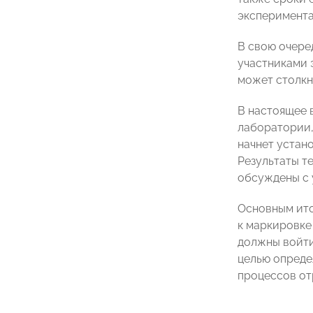
эксперимента
В свою очере
участниками 
может столкну
В настоящее 
лаборатории,
начнет устан
Результаты т
обсуждены с 
Основным ито
к маркировке
должны войт
целью опреде
процессов от