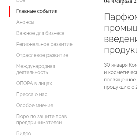
04 Февраля 2
Все
Главные события
Парфю
Анонсы
промыш
Важное для бизнеса
введен
Региональное развитие
продук
Отраслевое развитие
30 января К
Международная
и косметичес
деятельность
посвященное
ОПОРА в лицах
продукцию с 2
Пресса о нас
Особое мнение
Бюро по защите прав
предпринимателей
Видео