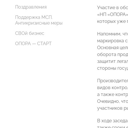
Поздравления
Участие в об
«НП «ОПОРА»,
Поддержка МСП.
которых уже 
Антикризисные меры
СВОй бизнес
Напомним, чт
маркировка с 
ОПОРА — СТАРТ
Основная цел
оборота прод
защитит лега
стороны госу
Производител
видов контро
а также конт
Очевидно, чт
участников р
В ходе засед
также сроки 