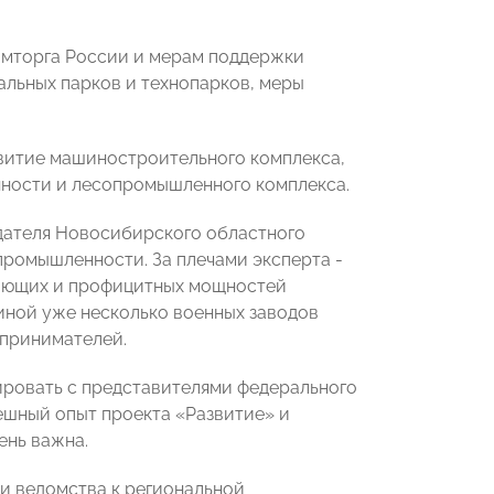
мторга России и мерам поддержки
альных парков и технопарков, меры
звитие машиностроительного комплекса,
нности и лесопромышленного комплекса.
едателя Новосибирского областного
ромышленности. За плечами эксперта -
вающих и профицитных мощностей
иной уже несколько военных заводов
дпринимателей.
ировать с представителями федерального
шный опыт проекта «Развитие» и
ень важна.
и ведомства к региональной