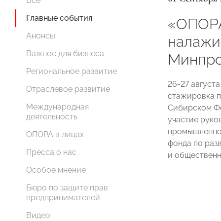
Все
Главные события
«ОПОР
Анонсы
налажи
Важное для бизнеса
Минпро
Региональное развитие
26-27 августа
Отраслевое развитие
стажировка п
Международная
Сибирском Фе
деятельность
участие руко
промышленнос
ОПОРА в лицах
фонда по раз
Пресса о нас
и общественн
Особое мнение
Бюро по защите прав
предпринимателей
Видео