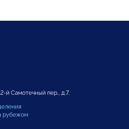
 2-й Самотечный пер., д.7.
деления
а рубежом