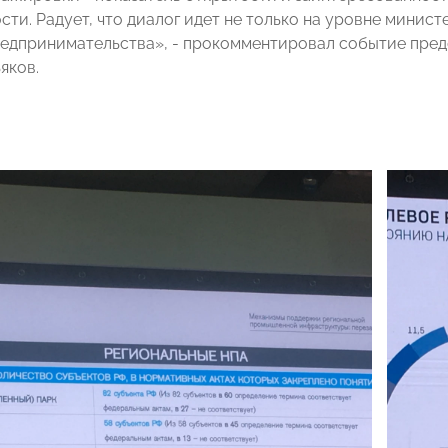
ти. Радует, что диалог идет не только на уровне минист
редпринимательства», - прокомментировал событие пр
яков.