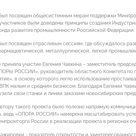
 был посвящен общесистемным мерам поддержки Минпро
 участников были доведены принципы создания Индустри
онда развития промышленности Российской Федерации.
был посвящен отраслевым сессиям, где обсуждалось ра
фармацевтической, металлургической, легкой промышле
 приняла участие Евгения Чавкина – заместитель предс
ПОРЫ РОССИИ», руководитель областного Комитета по п
итие», в основу которого легло использование простаи
ВПК малым и средним бизнесом. Благодаря Евгении Чавк
узили свои станки и линии заказами новосибирских пре
автору такого проекта было полезно напрямую коммуниц
, ведь «ОПОРА РОССИИ» намерена масштабировать успе
нпромторга России в реализации проекта в регионах оч
ажировки - показатель открытости и заинтересованност