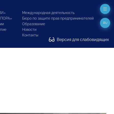
ИИ»
Международная деятельность
ОПОРА»
Бюро по защите прав предпринимателей
RU
ии
Образование
итие
Новости
Контакты
Версия для слабовидящих